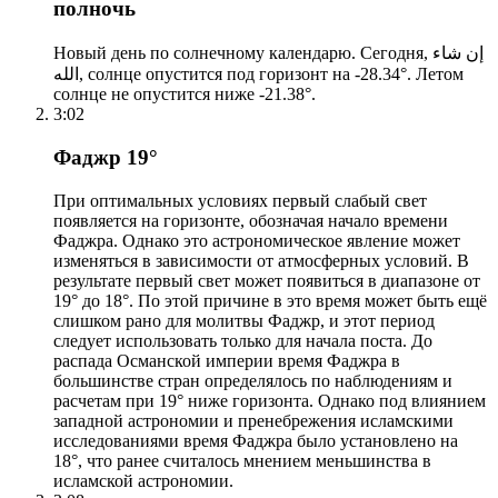
полночь
Новый день по солнечному календарю. Сегодня, إن شاء
الله, солнце опустится под горизонт на -28.34°. Летом
солнце не опустится ниже -21.38°.
3:02
Фаджр 19°
При оптимальных условиях первый слабый свет
появляется на горизонте, обозначая начало времени
Фаджра. Однако это астрономическое явление может
изменяться в зависимости от атмосферных условий. В
результате первый свет может появиться в диапазоне от
19° до 18°. По этой причине в это время может быть ещё
слишком рано для молитвы Фаджр, и этот период
следует использовать только для начала поста. До
распада Османской империи время Фаджра в
большинстве стран определялось по наблюдениям и
расчетам при 19° ниже горизонта. Однако под влиянием
западной астрономии и пренебрежения исламскими
исследованиями время Фаджра было установлено на
18°, что ранее считалось мнением меньшинства в
исламской астрономии.