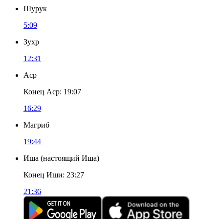
Шурук
5:09
Зухр
12:31
Аср
Конец Аср
:
19:07
16:29
Магриб
19:44
Иша
(
настоящий Иша
)
Конец Иши
:
23:27
21:36