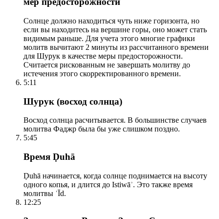
мер предосторожности
Солнце должно находиться чуть ниже горизонта, но
если вы находитесь на вершине горы, оно может стать
видимым раньше. Для учета этого многие графики
молитв вычитают 2 минуты из рассчитанного времени
для Шурук в качестве меры предосторожности.
Считается рискованным не завершать молитву до
истечения этого скорректированного времени.
5:11
Шурук (восход солнца)
Восход солнца расчитывается. В большинстве случаев
молитва Фаджр была бы уже слишком поздно.
5:45
Время Ḍuhā
Ḍuhā начинается, когда солнце поднимается на высоту
одного копья, и длится до Istiwāʾ. Это также время
молитвы ʿĪd.
12:25