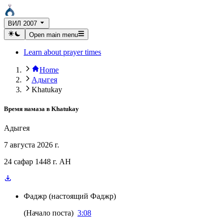
ВИЛ 2007
Open main menu
Learn about prayer times
Home
Адыгея
Khatukay
Время намаза в
Khatukay
Адыгея
7 августа 2026 г.
24 сафар 1448 г. AH
Фаджр
(
настоящий Фаджр
)
(
Начало поста
)
3:08