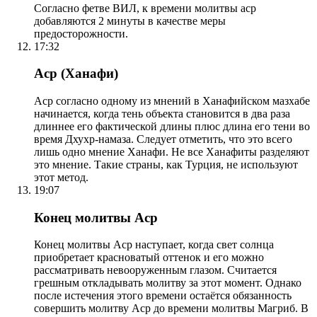
Согласно фетве ВИЛ, к времени молитвы аср
добавляются 2 минуты в качестве меры
предосторожности.
17:32
Аср (Ханафи)
Аср согласно одному из мнений в Ханафийском мазхабе
начинается, когда тень объекта становится в два раза
длиннее его фактической длины плюс длина его тени во
время Дхухр-намаза. Следует отметить, что это всего
лишь одно мнение Ханафи. Не все Ханафиты разделяют
это мнение. Такие страны, как Турция, не используют
этот метод.
19:07
Конец молитвы Аср
Конец молитвы Аср наступает, когда свет солнца
приобретает красноватый оттенок и его можно
рассматривать невооруженным глазом. Считается
грешным откладывать молитву за этот момент. Однако
после истечения этого времени остаётся обязанность
совершить молитву Аср до времени молитвы Магриб. В