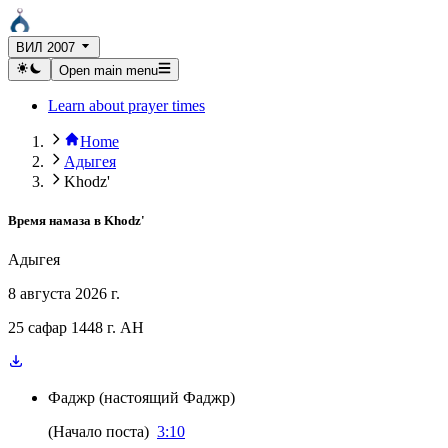
ВИЛ 2007
Open main menu
Learn about prayer times
Home
Адыгея
Khodz'
Время намаза в
Khodz'
Адыгея
8 августа 2026 г.
25 сафар 1448 г. AH
Фаджр
(
настоящий Фаджр
)
(
Начало поста
)
3:10