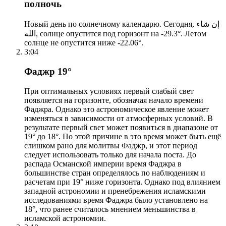
полночь
Новый день по солнечному календарю. Сегодня, إن شاء
الله, солнце опустится под горизонт на -29.3°. Летом
солнце не опустится ниже -22.06°.
3:04
Фаджр 19°
При оптимальных условиях первый слабый свет
появляется на горизонте, обозначая начало времени
Фаджра. Однако это астрономическое явление может
изменяться в зависимости от атмосферных условий. В
результате первый свет может появиться в диапазоне от
19° до 18°. По этой причине в это время может быть ещё
слишком рано для молитвы Фаджр, и этот период
следует использовать только для начала поста. До
распада Османской империи время Фаджра в
большинстве стран определялось по наблюдениям и
расчетам при 19° ниже горизонта. Однако под влиянием
западной астрономии и пренебрежения исламскими
исследованиями время Фаджра было установлено на
18°, что ранее считалось мнением меньшинства в
исламской астрономии.