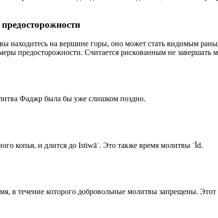
р предосторожности
 вы находитесь на вершине горы, оно может стать видимым рань
меры предосторожности. Считается рискованным не завершать м
олитва Фаджр была бы уже слишком поздно.
го копья, и длится до Istiwāʾ. Это также время молитвы ʿĪd.
емя, в течение которого добровольные молитвы запрещены. Этот 