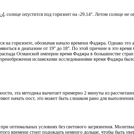
Новый день по солнечному календарю. Сегодня, إن شاء الله, солнце опустится под горизонт на -29.14°. Ле
я на горизонте, обозначая начало времени Фаджра. Однако это 
явиться в диапазоне от 19° до 18°. По этой причине в это врем
До распада Османской империи время Фаджра в большинстве стран
 пренебрежения исламскими исследованиями время Фаджра было у
ности, эта методика вычитает примерно 2 минуты из рассчитанн
ляют начать пост, это может быть слишком рано для выполнения
 при оптимальных условиях без светового загрязнения. Молитвы
этого времени стоит подождать немного дольше, чтобы быть уве