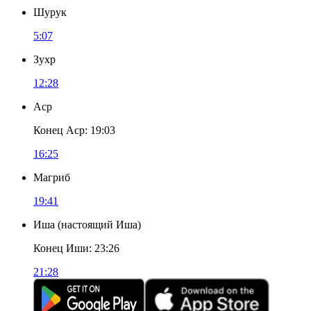
Шурук
5:07
Зухр
12:28
Аср
Конец Аср
:
19:03
16:25
Магриб
19:41
Иша
(
настоящий Иша
)
Конец Иши
:
23:26
21:28