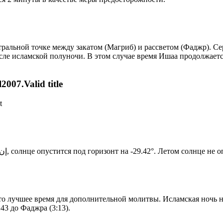
альной точке между закатом (Магриб) и рассветом (Фаджр). Сере
сле исламской полуночи. В этом случае время Ишаа продолжаетс
007.Valid title
t
Новый день по солнечному календарю. Сегодня, إن شاء الله, солнце опустится под горизонт на -29.42°. Ле
то лучшее время для дополнительной молитвы. Исламская ночь на
43 до Фаджра (3:13).