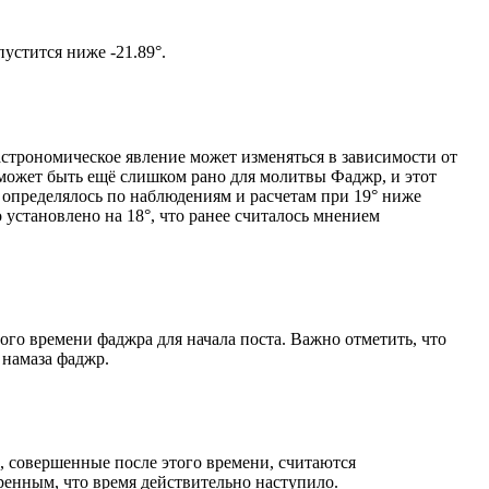
том солнце не опустится ниже -21.89°.
астрономическое явление может изменяться в зависимости от
я может быть ещё слишком рано для молитвы Фаджр, и этот
 определялось по наблюдениям и расчетам при 19° ниже
становлено на 18°, что ранее считалось мнением
ого времени фаджра для начала поста. Важно отметить, что
 намаза фаджр.
, совершенные после этого времени, считаются
ренным, что время действительно наступило.