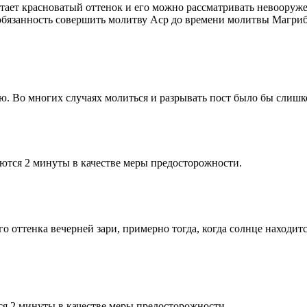
етает красноватый оттенок и его можно рассматривать невооруж
 обязанность совершить молитву Аср до времени молитвы Магриб
рю. Во многих случаях молиться и разрывать пост было бы слишк
ются 2 минуты в качестве меры предосторожности.
 оттенка вечерней зари, примерно тогда, когда солнце находитс
я 2 минуты в качестве меры предосторожности.