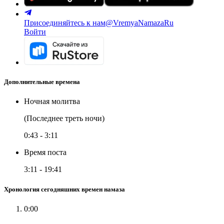
Присоединяйтесь к нам
@VremyaNamazaRu
Войти
Дополнительные времена
Ночная молитва
(Последнее треть ночи)
0:43
-
3:11
Время поста
3:11
-
19:41
Хронология сегодняшних времен намаза
0:00