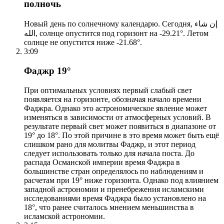
полночь
Новый день по солнечному календарю. Сегодня, إن شاء
الله, солнце опустится под горизонт на -29.21°. Летом
солнце не опустится ниже -21.68°.
3:09
Фаджр 19°
При оптимальных условиях первый слабый свет
появляется на горизонте, обозначая начало времени
Фаджра. Однако это астрономическое явление может
изменяться в зависимости от атмосферных условий. В
результате первый свет может появиться в диапазоне от
19° до 18°. По этой причине в это время может быть ещё
слишком рано для молитвы Фаджр, и этот период
следует использовать только для начала поста. До
распада Османской империи время Фаджра в
большинстве стран определялось по наблюдениям и
расчетам при 19° ниже горизонта. Однако под влиянием
западной астрономии и пренебрежения исламскими
исследованиями время Фаджра было установлено на
18°, что ранее считалось мнением меньшинства в
исламской астрономии.