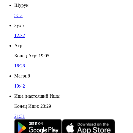
Шурук
5:13
Зухр
12:32
Аср
Конец Аср
:
19:05
16:28
Магриб
19:42
Иша
(
настоящий Иша
)
Конец Иши
:
23:29
21:31