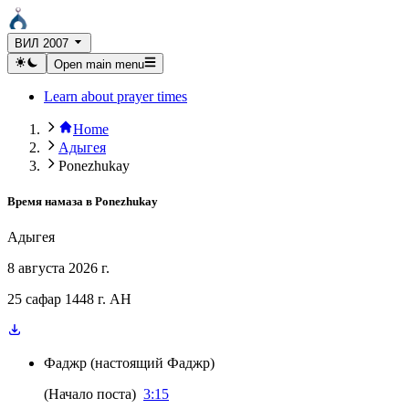
ВИЛ 2007
Open main menu
Learn about prayer times
Home
Адыгея
Ponezhukay
Время намаза в
Ponezhukay
Адыгея
8 августа 2026 г.
25 сафар 1448 г. AH
Фаджр
(
настоящий Фаджр
)
(
Начало поста
)
3:15