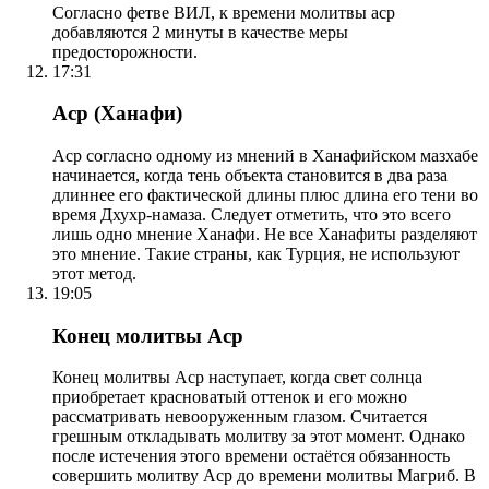
Согласно фетве ВИЛ, к времени молитвы аср
добавляются 2 минуты в качестве меры
предосторожности.
17:31
Аср (Ханафи)
Аср согласно одному из мнений в Ханафийском мазхабе
начинается, когда тень объекта становится в два раза
длиннее его фактической длины плюс длина его тени во
время Дхухр-намаза. Следует отметить, что это всего
лишь одно мнение Ханафи. Не все Ханафиты разделяют
это мнение. Такие страны, как Турция, не используют
этот метод.
19:05
Конец молитвы Аср
Конец молитвы Аср наступает, когда свет солнца
приобретает красноватый оттенок и его можно
рассматривать невооруженным глазом. Считается
грешным откладывать молитву за этот момент. Однако
после истечения этого времени остаётся обязанность
совершить молитву Аср до времени молитвы Магриб. В