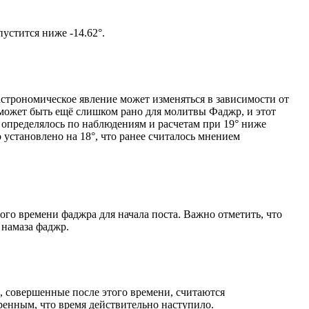
том солнце не опустится ниже -14.62°.
астрономическое явление может изменяться в зависимости от
я может быть ещё слишком рано для молитвы Фаджр, и этот
 определялось по наблюдениям и расчетам при 19° ниже
становлено на 18°, что ранее считалось мнением
ого времени фаджра для начала поста. Важно отметить, что
 намаза фаджр.
, совершенные после этого времени, считаются
ренным, что время действительно наступило.