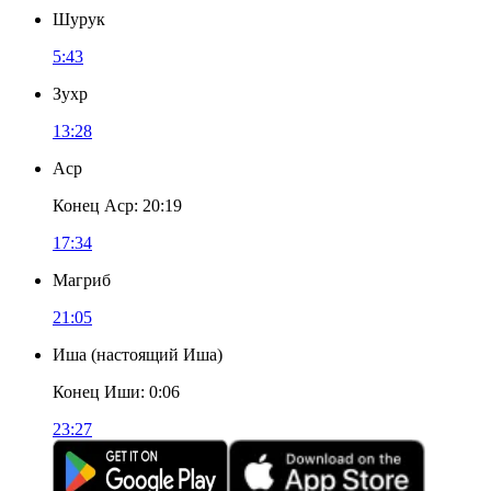
Шурук
5:43
Зухр
13:28
Аср
Конец Аср
:
20:19
17:34
Магриб
21:05
Иша
(
настоящий Иша
)
Конец Иши
:
0:06
23:27