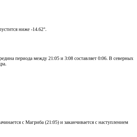
том солнце не опустится ниже -14.62°.
едина периода между 21:05 и 3:08 составляет 0:06. В северных
ра.
чинается с Магриба (21:05) и заканчивается с наступлением