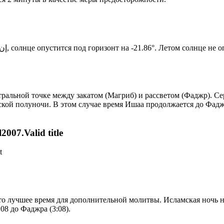
Новый день по солнечному календарю. Сегодня, إن شاء الله, солнце опустится под горизонт на -21.86°. Ле
альной точке между закатом (Магриб) и рассветом (Фаджр). Сер
ской полуночи. В этом случае время Ишаа продолжается до Фадж
007.Valid title
t
то лучшее время для дополнительной молитвы. Исламская ночь на
08 до Фаджра (3:08).