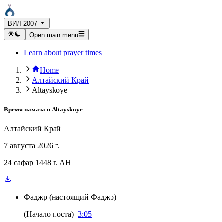
ВИЛ 2007
Open main menu
Learn about prayer times
Home
Алтайский Край
Altayskoye
Время намаза в
Altayskoye
Алтайский Край
7 августа 2026 г.
24 сафар 1448 г. AH
Фаджр
(
настоящий Фаджр
)
(
Начало поста
)
3:05