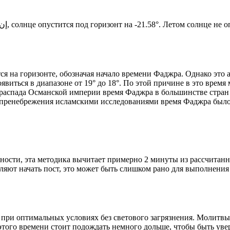
Новый день по солнечному календарю. Сегодня, إن شاء الله, солнце опустится под горизонт на -21.58°. Ле
я на горизонте, обозначая начало времени Фаджра. Однако это 
явиться в диапазоне от 19° до 18°. По этой причине в это врем
До распада Османской империи время Фаджра в большинстве стран
 пренебрежения исламскими исследованиями время Фаджра было у
ности, эта методика вычитает примерно 2 минуты из рассчитанн
ляют начать пост, это может быть слишком рано для выполнения
 при оптимальных условиях без светового загрязнения. Молитвы
этого времени стоит подождать немного дольше, чтобы быть уве