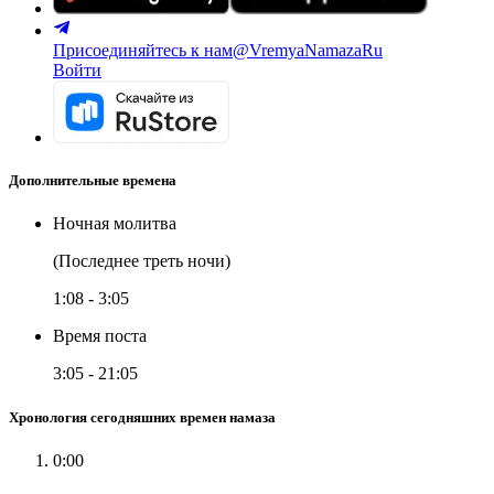
Присоединяйтесь к нам
@VremyaNamazaRu
Войти
Дополнительные времена
Ночная молитва
(Последнее треть ночи)
1:08
-
3:05
Время поста
3:05
-
21:05
Хронология сегодняшних времен намаза
0:00