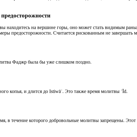
р предосторожности
 вы находитесь на вершине горы, оно может стать видимым рань
меры предосторожности. Считается рискованным не завершать м
олитва Фаджр была бы уже слишком поздно.
го копья, и длится до Istiwāʾ. Это также время молитвы ʿĪd.
емя, в течение которого добровольные молитвы запрещены. Этот 