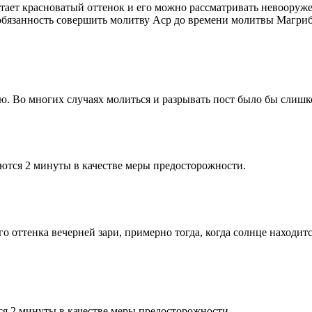
етает красноватый оттенок и его можно рассматривать невооруж
 обязанность совершить молитву Аср до времени молитвы Магриб
рю. Во многих случаях молиться и разрывать пост было бы слишк
ются 2 минуты в качестве меры предосторожности.
 оттенка вечерней зари, примерно тогда, когда солнце находитс
я 2 минуты в качестве меры предосторожности.