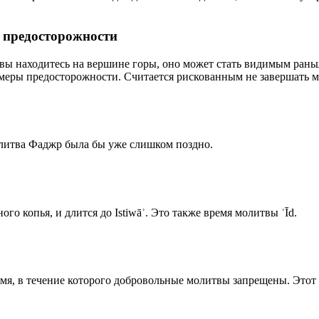
р предосторожности
 вы находитесь на вершине горы, оно может стать видимым рань
меры предосторожности. Считается рискованным не завершать м
олитва Фаджр была бы уже слишком поздно.
го копья, и длится до Istiwāʾ. Это также время молитвы ʿĪd.
емя, в течение которого добровольные молитвы запрещены. Этот 