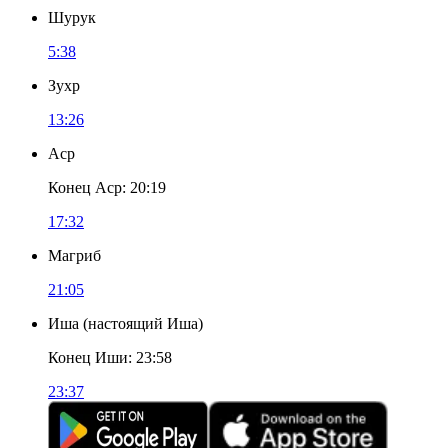
Шурук
5:38
Зухр
13:26
Аср
Конец Аср
:
20:19
17:32
Магриб
21:05
Иша
(
настоящий Иша
)
Конец Иши
:
23:58
23:37