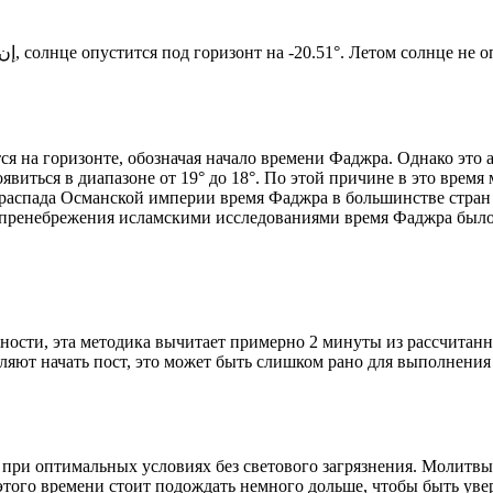
Новый день по солнечному календарю. Сегодня, إن شاء الله, солнце опустится под горизонт на -20.51°. Ле
я на горизонте, обозначая начало времени Фаджра. Однако это 
явиться в диапазоне от 19° до 18°. По этой причине в это врем
До распада Османской империи время Фаджра в большинстве стран
 пренебрежения исламскими исследованиями время Фаджра было у
ности, эта методика вычитает примерно 2 минуты из рассчитанн
ляют начать пост, это может быть слишком рано для выполнения
 при оптимальных условиях без светового загрязнения. Молитвы
этого времени стоит подождать немного дольше, чтобы быть уве