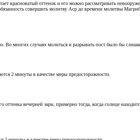
етает красноватый оттенок и его можно рассматривать невооруж
 обязанность совершить молитву Аср до времени молитвы Магриб
рю. Во многих случаях молиться и разрывать пост было бы слишк
ются 2 минуты в качестве меры предосторожности.
 оттенка вечерней зари, примерно тогда, когда солнце находитс
я 2 минуты в качестве меры предосторожности.