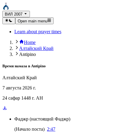
ВИЛ 2007
Open main menu
Learn about prayer times
Home
Алтайский Край
Antipino
Время намаза в
Antipino
Алтайский Край
7 августа 2026 г.
24 сафар 1448 г. AH
Фаджр
(
настоящий Фаджр
)
(
Начало поста
)
2:47