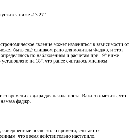
том солнце не опустится ниже -13.27°.
астрономическое явление может изменяться в зависимости от
я может быть ещё слишком рано для молитвы Фаджр, и этот
 определялось по наблюдениям и расчетам при 19° ниже
становлено на 18°, что ранее считалось мнением
ого времени фаджра для начала поста. Важно отметить, что
 намаза фаджр.
, совершенные после этого времени, считаются
ренным, что время действительно наступило.