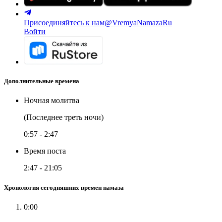
Присоединяйтесь к нам
@VremyaNamazaRu
Войти
Дополнительные времена
Ночная молитва
(Последнее треть ночи)
0:57
-
2:47
Время поста
2:47
-
21:05
Хронология сегодняшних времен намаза
0:00