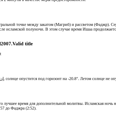
альной точке между закатом (Магриб) и рассветом (Фаджр). Сере
сле исламской полуночи. В этом случае время Ишаа продолжаетс
007.Valid title
t
Новый день по солнечному календарю. Сегодня, إن شاء الله, солнце опустится под горизонт на -20.8°. Лето
то лучшее время для дополнительной молитвы. Исламская ночь на
57 до Фаджра (2:52).