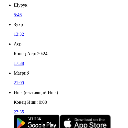
Шурук
5:46
Зухр
13:32
Аср
Конец Аср
:
20:24
17:38
Магриб
21:09
Иша
(
настоящий Иша
)
Конец Иши
:
0:08
23:35