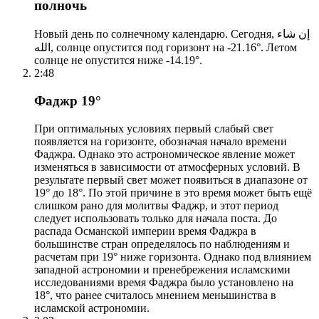
полночь
Новый день по солнечному календарю. Сегодня, إن شاء
الله, солнце опустится под горизонт на -21.16°. Летом
солнце не опустится ниже -14.19°.
2:48
Фаджр 19°
При оптимальных условиях первый слабый свет
появляется на горизонте, обозначая начало времени
Фаджра. Однако это астрономическое явление может
изменяться в зависимости от атмосферных условий. В
результате первый свет может появиться в диапазоне от
19° до 18°. По этой причине в это время может быть ещё
слишком рано для молитвы Фаджр, и этот период
следует использовать только для начала поста. До
распада Османской империи время Фаджра в
большинстве стран определялось по наблюдениям и
расчетам при 19° ниже горизонта. Однако под влиянием
западной астрономии и пренебрежения исламскими
исследованиями время Фаджра было установлено на
18°, что ранее считалось мнением меньшинства в
исламской астрономии.