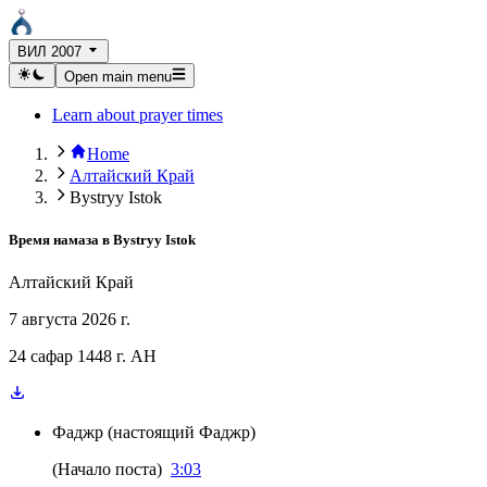
ВИЛ 2007
Open main menu
Learn about prayer times
Home
Алтайский Край
Bystryy Istok
Время намаза в
Bystryy Istok
Алтайский Край
7 августа 2026 г.
24 сафар 1448 г. AH
Фаджр
(
настоящий Фаджр
)
(
Начало поста
)
3:03