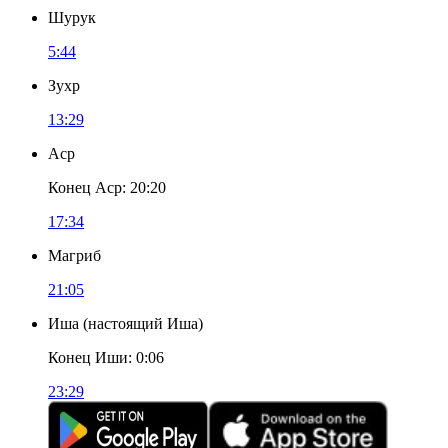
Шурук
5:44
Зухр
13:29
Аср
Конец Аср
:
20:20
17:34
Магриб
21:05
Иша
(
настоящий Иша
)
Конец Иши
:
0:06
23:29