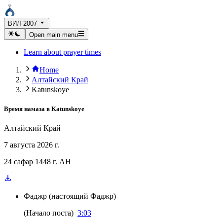
ВИЛ 2007
Open main menu
Learn about prayer times
Home
Алтайский Край
Katunskoye
Время намаза в
Katunskoye
Алтайский Край
7 августа 2026 г.
24 сафар 1448 г. AH
Фаджр
(
настоящий Фаджр
)
(
Начало поста
)
3:03