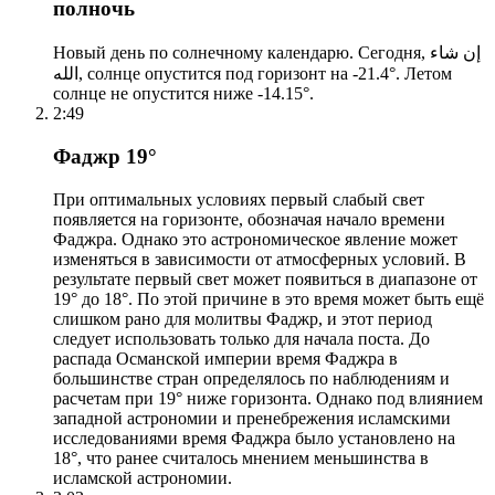
полночь
Новый день по солнечному календарю. Сегодня, إن شاء
الله, солнце опустится под горизонт на -21.4°. Летом
солнце не опустится ниже -14.15°.
2:49
Фаджр 19°
При оптимальных условиях первый слабый свет
появляется на горизонте, обозначая начало времени
Фаджра. Однако это астрономическое явление может
изменяться в зависимости от атмосферных условий. В
результате первый свет может появиться в диапазоне от
19° до 18°. По этой причине в это время может быть ещё
слишком рано для молитвы Фаджр, и этот период
следует использовать только для начала поста. До
распада Османской империи время Фаджра в
большинстве стран определялось по наблюдениям и
расчетам при 19° ниже горизонта. Однако под влиянием
западной астрономии и пренебрежения исламскими
исследованиями время Фаджра было установлено на
18°, что ранее считалось мнением меньшинства в
исламской астрономии.