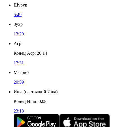
Шурук
5:49
Зухр
13:29
Аср
Конец Аср
:
20:14
17:31
Магриб
20:59
Иша
(
настоящий Иша
)
Конец Иши
:
0:08
23:18