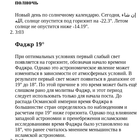
полночь
Новый день по солнечному календарю. Сегодня, إن شاء
الله, солнце опустится под горизонт на -22.3°. Летом
солнце не опустится ниже -14.19°.
3:03
Фаджр 19°
При оптимальных условиях первый слабый свет
появляется на горизонте, обозначая начало времени
Фаджра. Однако это астрономическое явление может
изменяться в зависимости от атмосферных условий. В
результате первый свет может появиться в диапазоне от
19° до 18°. По этой причине в это время может быть ещё
слишком рано для молитвы Фаджр, и этот период
следует использовать только для начала поста. До
распада Османской империи время Фаджра в
большинстве стран определялось по наблюдениям и
расчетам при 19° ниже горизонта. Однако под влиянием
западной астрономии и пренебрежения исламскими
исследованиями время Фаджра было установлено на
18°, что ранее считалось мнением меньшинства в
исламской астрономии.