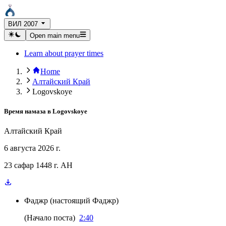
ВИЛ 2007
Open main menu
Learn about prayer times
Home
Алтайский Край
Logovskoye
Время намаза в
Logovskoye
Алтайский Край
6 августа 2026 г.
23 сафар 1448 г. AH
Фаджр
(
настоящий Фаджр
)
(
Начало поста
)
2:40