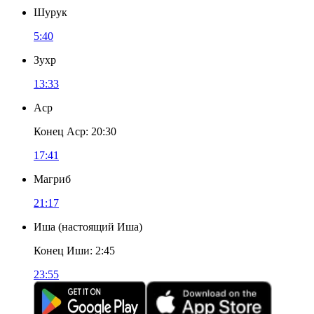
Шурук
5:40
Зухр
13:33
Аср
Конец Аср
:
20:30
17:41
Магриб
21:17
Иша
(
настоящий Иша
)
Конец Иши
:
2:45
23:55