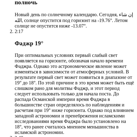
полночь
Новый день по солнечному календарю. Сегодня, إن شاء
الله, солнце опустится под горизонт на -19.76°. Летом
солнце не опустится ниже -13.07°.
2:17
Фаджр 19°
При оптимальных условиях первый слабый свет
появляется на горизонте, обозначая начало времени
Фаджра. Однако это астрономическое явление может
изменяться в зависимости от атмосферных условий. В
результате первый свет может появиться в диапазоне от
19° до 18°. По этой причине в это время может быть ещё
слишком рано для молитвы Фаджр, и этот период
следует использовать только для начала поста. До
распада Османской империи время Фаджра в
большинстве стран определялось по наблюдениям и
расчетам при 19° ниже горизонта. Однако под влиянием
западной астрономии и пренебрежения исламскими
исследованиями время Фаджра было установлено на
18°, что ранее считалось мнением меньшинства в
исламской астрономии.