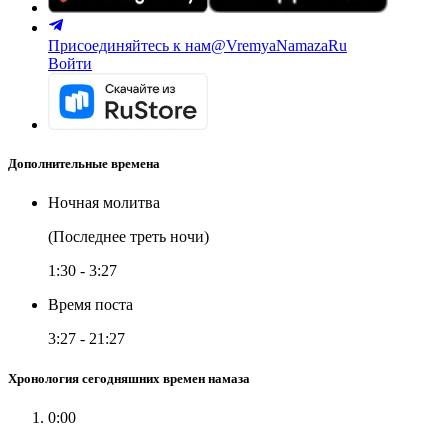
Присоединяйтесь к нам
@VremyaNamazaRu
Войти
Дополнительные времена
Ночная молитва
(Последнее треть ночи)
1:30
-
3:27
Время поста
3:27
-
21:27
Хронология сегодняшних времен намаза
0:00