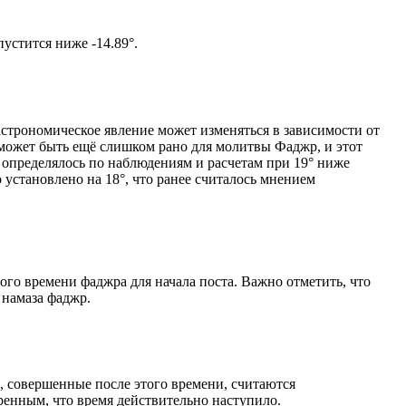
том солнце не опустится ниже -14.89°.
астрономическое явление может изменяться в зависимости от
я может быть ещё слишком рано для молитвы Фаджр, и этот
 определялось по наблюдениям и расчетам при 19° ниже
становлено на 18°, что ранее считалось мнением
ого времени фаджра для начала поста. Важно отметить, что
 намаза фаджр.
, совершенные после этого времени, считаются
ренным, что время действительно наступило.