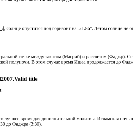
Новый день по солнечному календарю. Сегодня, إن شاء الله, солнце опустится под горизонт на -21.86°. Ле
альной точке между закатом (Магриб) и рассветом (Фаджр). Сер
ской полуночи. В этом случае время Ишаа продолжается до Фадж
007.Valid title
t
то лучшее время для дополнительной молитвы. Исламская ночь на
30 до Фаджра (3:30).