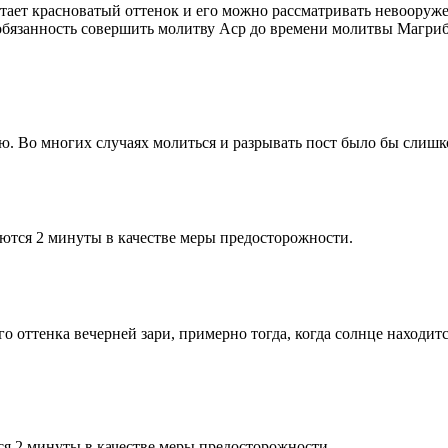
етает красноватый оттенок и его можно рассматривать невооруж
 обязанность совершить молитву Аср до времени молитвы Магриб
рю. Во многих случаях молиться и разрывать пост было бы слишк
ются 2 минуты в качестве меры предосторожности.
 оттенка вечерней зари, примерно тогда, когда солнце находитс
я 2 минуты в качестве меры предосторожности.