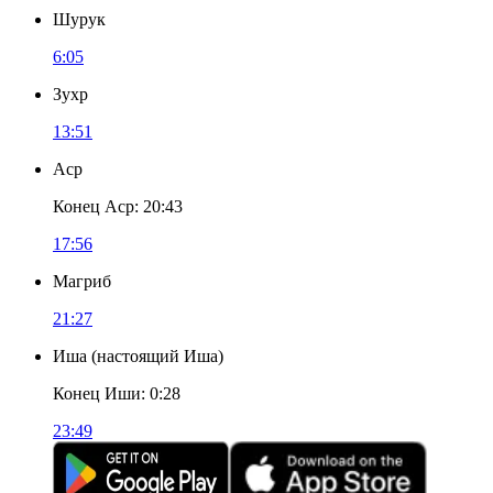
Шурук
6:05
Зухр
13:51
Аср
Конец Аср
:
20:43
17:56
Магриб
21:27
Иша
(
настоящий Иша
)
Конец Иши
:
0:28
23:49