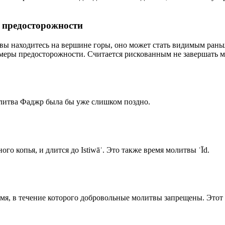
р предосторожности
 вы находитесь на вершине горы, оно может стать видимым рань
меры предосторожности. Считается рискованным не завершать м
олитва Фаджр была бы уже слишком поздно.
го копья, и длится до Istiwāʾ. Это также время молитвы ʿĪd.
емя, в течение которого добровольные молитвы запрещены. Этот 