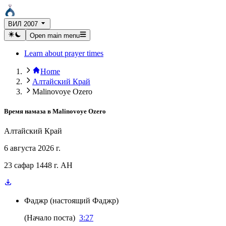
ВИЛ 2007
Open main menu
Learn about prayer times
Home
Алтайский Край
Malinovoye Ozero
Время намаза в
Malinovoye Ozero
Алтайский Край
6 августа 2026 г.
23 сафар 1448 г. AH
Фаджр
(
настоящий Фаджр
)
(
Начало поста
)
3:27