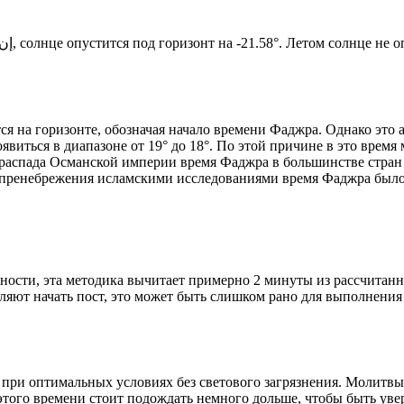
Новый день по солнечному календарю. Сегодня, إن شاء الله, солнце опустится под горизонт на -21.58°. Ле
я на горизонте, обозначая начало времени Фаджра. Однако это 
явиться в диапазоне от 19° до 18°. По этой причине в это врем
До распада Османской империи время Фаджра в большинстве стран
 пренебрежения исламскими исследованиями время Фаджра было у
ности, эта методика вычитает примерно 2 минуты из рассчитанн
ляют начать пост, это может быть слишком рано для выполнения
 при оптимальных условиях без светового загрязнения. Молитвы
этого времени стоит подождать немного дольше, чтобы быть уве