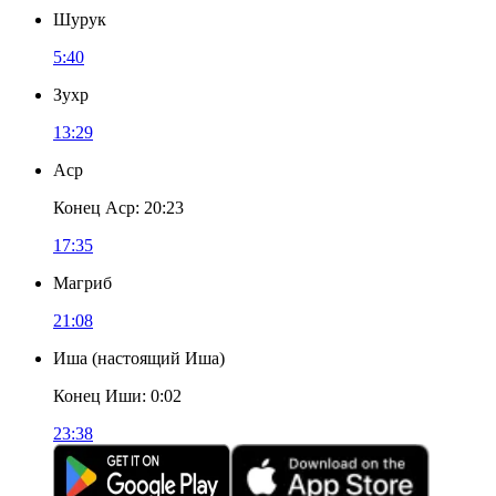
Шурук
5:40
Зухр
13:29
Аср
Конец Аср
:
20:23
17:35
Магриб
21:08
Иша
(
настоящий Иша
)
Конец Иши
:
0:02
23:38