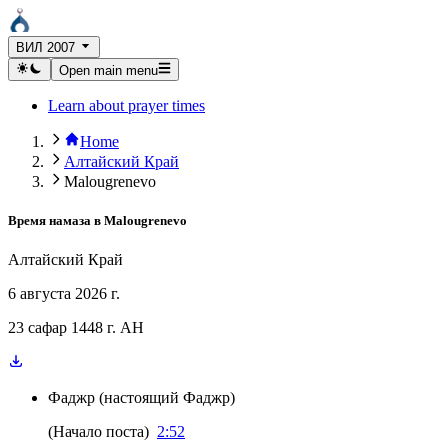
ВИЛ 2007
Open main menu
Learn about prayer times
Home
Алтайский Край
Malougrenevo
Время намаза в
Malougrenevo
Алтайский Край
6 августа 2026 г.
23 сафар 1448 г. AH
Фаджр
(
настоящий Фаджр
)
(
Начало поста
)
2:52