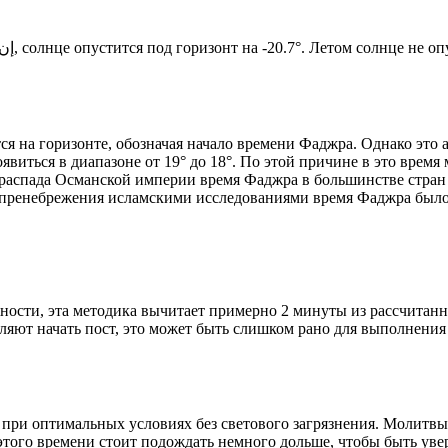
Новый день по солнечному календарю. Сегодня, إن شاء الله, солнце опустится под горизонт на -20.7°. Лето
я на горизонте, обозначая начало времени Фаджра. Однако это 
явиться в диапазоне от 19° до 18°. По этой причине в это врем
До распада Османской империи время Фаджра в большинстве стран
 пренебрежения исламскими исследованиями время Фаджра было у
ности, эта методика вычитает примерно 2 минуты из рассчитанн
ляют начать пост, это может быть слишком рано для выполнения
 при оптимальных условиях без светового загрязнения. Молитвы
этого времени стоит подождать немного дольше, чтобы быть уве