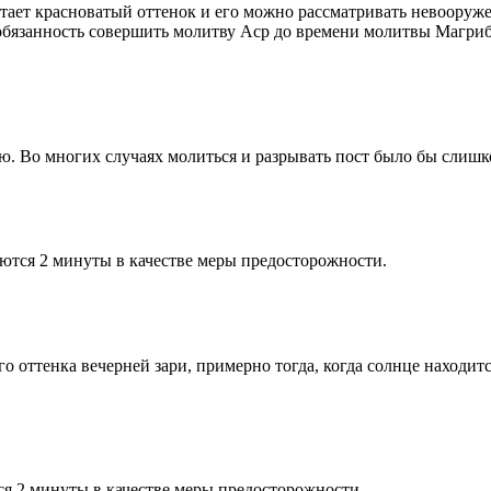
етает красноватый оттенок и его можно рассматривать невооруж
 обязанность совершить молитву Аср до времени молитвы Магриб
рю. Во многих случаях молиться и разрывать пост было бы слишк
ются 2 минуты в качестве меры предосторожности.
 оттенка вечерней зари, примерно тогда, когда солнце находитс
я 2 минуты в качестве меры предосторожности.