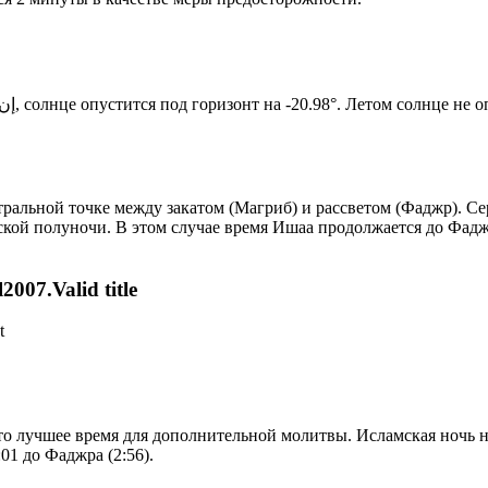
Новый день по солнечному календарю. Сегодня, إن شاء الله, солнце опустится под горизонт на -20.98°. Ле
альной точке между закатом (Магриб) и рассветом (Фаджр). Сер
ской полуночи. В этом случае время Ишаа продолжается до Фадж
007.Valid title
t
то лучшее время для дополнительной молитвы. Исламская ночь на
01 до Фаджра (2:56).