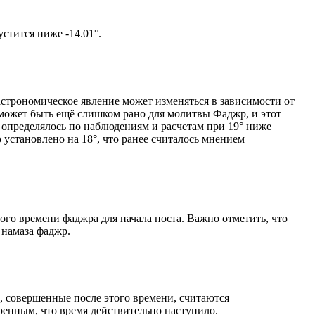
м солнце не опустится ниже -14.01°.
астрономическое явление может изменяться в зависимости от
я может быть ещё слишком рано для молитвы Фаджр, и этот
 определялось по наблюдениям и расчетам при 19° ниже
становлено на 18°, что ранее считалось мнением
ого времени фаджра для начала поста. Важно отметить, что
 намаза фаджр.
, совершенные после этого времени, считаются
ренным, что время действительно наступило.