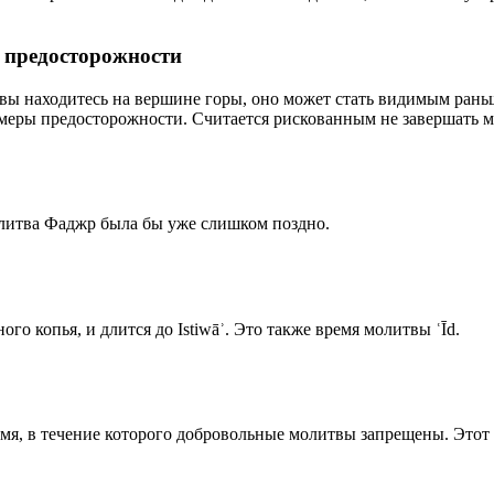
р предосторожности
 вы находитесь на вершине горы, оно может стать видимым рань
меры предосторожности. Считается рискованным не завершать м
олитва Фаджр была бы уже слишком поздно.
го копья, и длится до Istiwāʾ. Это также время молитвы ʿĪd.
емя, в течение которого добровольные молитвы запрещены. Этот 