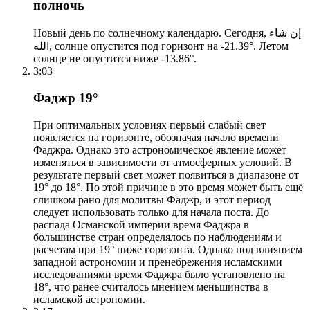
полночь
Новый день по солнечному календарю. Сегодня, إن شاء
الله, солнце опустится под горизонт на -21.39°. Летом
солнце не опустится ниже -13.86°.
3:03
Фаджр 19°
При оптимальных условиях первый слабый свет
появляется на горизонте, обозначая начало времени
Фаджра. Однако это астрономическое явление может
изменяться в зависимости от атмосферных условий. В
результате первый свет может появиться в диапазоне от
19° до 18°. По этой причине в это время может быть ещё
слишком рано для молитвы Фаджр, и этот период
следует использовать только для начала поста. До
распада Османской империи время Фаджра в
большинстве стран определялось по наблюдениям и
расчетам при 19° ниже горизонта. Однако под влиянием
западной астрономии и пренебрежения исламскими
исследованиями время Фаджра было установлено на
18°, что ранее считалось мнением меньшинства в
исламской астрономии.