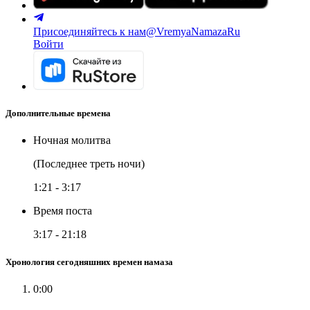
Присоединяйтесь к нам
@VremyaNamazaRu
Войти
Дополнительные времена
Ночная молитва
(Последнее треть ночи)
1:21
-
3:17
Время поста
3:17
-
21:18
Хронология сегодняшних времен намаза
0:00