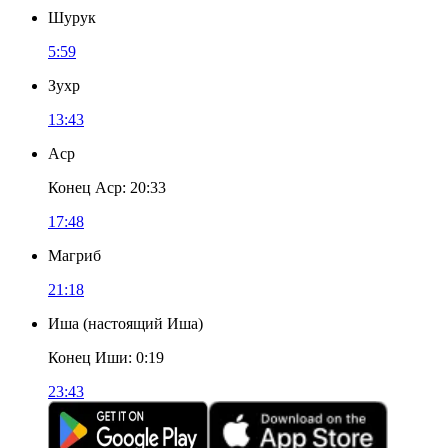
Шурук
5:59
Зухр
13:43
Аср
Конец Аср
:
20:33
17:48
Магриб
21:18
Иша
(
настоящий Иша
)
Конец Иши
:
0:19
23:43