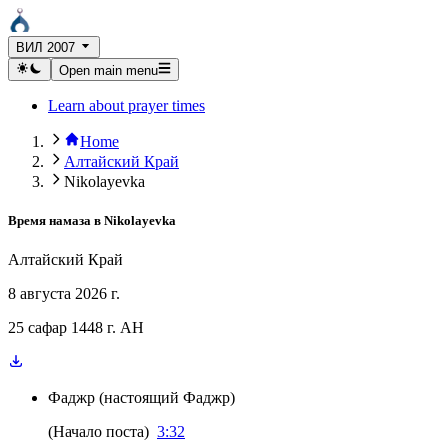
ВИЛ 2007
Open main menu
Learn about prayer times
Home
Алтайский Край
Nikolayevka
Время намаза в
Nikolayevka
Алтайский Край
8 августа 2026 г.
25 сафар 1448 г. AH
Фаджр
(
настоящий Фаджр
)
(
Начало поста
)
3:32