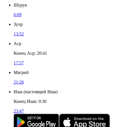
Шурук
6:09
Зухр
13:52
Аср
Конец Аср
:
20:41
17:57
Магриб
21:26
Иша
(
настоящий Иша
)
Конец Иши
:
0:30
23:47