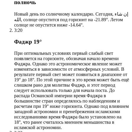
полночь
Новый день по солнечному календарю. Сегодня, إن شاء
الله, солнце опустится под горизонт на -21.89°. Летом
солнце не опустится ниже -14.64°.
3:20
Фаджр 19°
При оптимальных условиях первый слабый свет
появляется на горизонте, обозначая начало времени
Фаджра. Однако это астрономическое явление может
изменяться в зависимости от атмосферных условий. В
результате первый свет может появиться в диапазоне от
19° до 18°. По этой причине в это время может быть ещё
слишком рано для молитвы Фаджр, и этот период
следует использовать только для начала поста. До
распада Османской империи время Фаджра в
большинстве стран определялось по наблюдениям и
расчетам при 19° ниже горизонта. Однако под влиянием
западной астрономии и пренебрежения исламскими
исследованиями время Фаджра было установлено на
18°, что ранее считалось мнением меньшинства в
исламской астрономии.