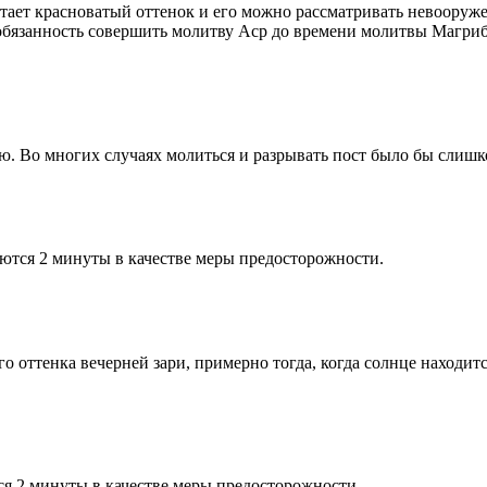
етает красноватый оттенок и его можно рассматривать невооруж
 обязанность совершить молитву Аср до времени молитвы Магриб
рю. Во многих случаях молиться и разрывать пост было бы слишк
ются 2 минуты в качестве меры предосторожности.
 оттенка вечерней зари, примерно тогда, когда солнце находитс
я 2 минуты в качестве меры предосторожности.