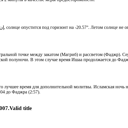
Новый день по солнечному календарю. Сегодня, إن شاء الله, солнце опустится под горизонт на -20.57°. Ле
альной точке между закатом (Магриб) и рассветом (Фаджр). Сер
ской полуночи. В этом случае время Ишаа продолжается до Фадж
то лучшее время для дополнительной молитвы. Исламская ночь на
04 до Фаджра (2:57).
07.Valid title