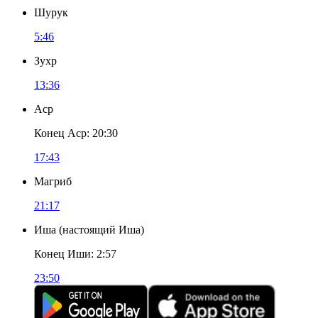
Шурук
5:46
Зухр
13:36
Аср
Конец Аср
:
20:30
17:43
Магриб
21:17
Иша
(
настоящий Иша
)
Конец Иши
:
2:57
23:50