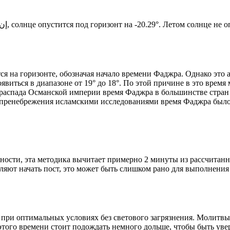
Новый день по солнечному календарю. Сегодня, إن شاء الله, солнце опустится под горизонт на -20.29°. Ле
я на горизонте, обозначая начало времени Фаджра. Однако это 
явиться в диапазоне от 19° до 18°. По этой причине в это врем
До распада Османской империи время Фаджра в большинстве стран
 пренебрежения исламскими исследованиями время Фаджра было у
ности, эта методика вычитает примерно 2 минуты из рассчитанн
ляют начать пост, это может быть слишком рано для выполнения
 при оптимальных условиях без светового загрязнения. Молитвы
этого времени стоит подождать немного дольше, чтобы быть уве