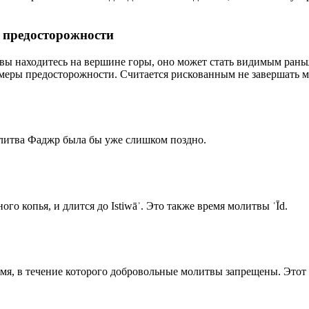
р предосторожности
 вы находитесь на вершине горы, оно может стать видимым рань
меры предосторожности. Считается рискованным не завершать м
олитва Фаджр была бы уже слишком поздно.
го копья, и длится до Istiwāʾ. Это также время молитвы ʿĪd.
емя, в течение которого добровольные молитвы запрещены. Этот 