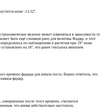
том солнце не опустится ниже -13.32°.
астрономическое явление может изменяться в зависимости от
я может быть ещё слишком рано для молитвы Фаджр, и этот
 определялось по наблюдениям и расчетам при 19° ниже
становлено на 18°, что ранее считалось мнением
ого времени фаджра для начала поста. Важно отметить, что
 намаза фаджр.
, совершенные после этого времени, считаются
ренным, что время действительно наступило.