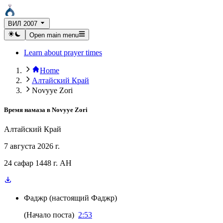
ВИЛ 2007
Open main menu
Learn about prayer times
Home
Алтайский Край
Novyye Zori
Время намаза в
Novyye Zori
Алтайский Край
7 августа 2026 г.
24 сафар 1448 г. AH
Фаджр
(
настоящий Фаджр
)
(
Начало поста
)
2:53