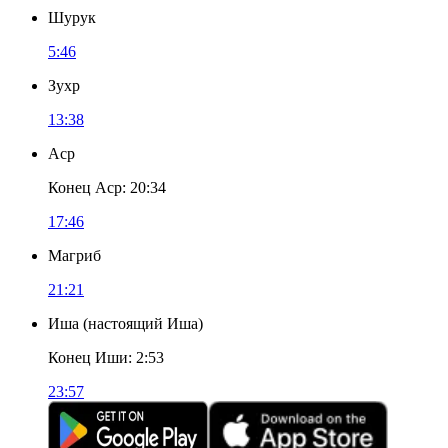
Шурук
5:46
Зухр
13:38
Аср
Конец Аср
:
20:34
17:46
Магриб
21:21
Иша
(
настоящий Иша
)
Конец Иши
:
2:53
23:57