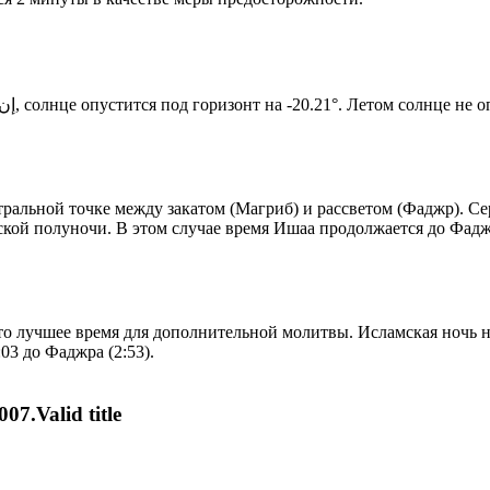
Новый день по солнечному календарю. Сегодня, إن شاء الله, солнце опустится под горизонт на -20.21°. Ле
альной точке между закатом (Магриб) и рассветом (Фаджр). Сер
ской полуночи. В этом случае время Ишаа продолжается до Фадж
то лучшее время для дополнительной молитвы. Исламская ночь на
03 до Фаджра (2:53).
07.Valid title