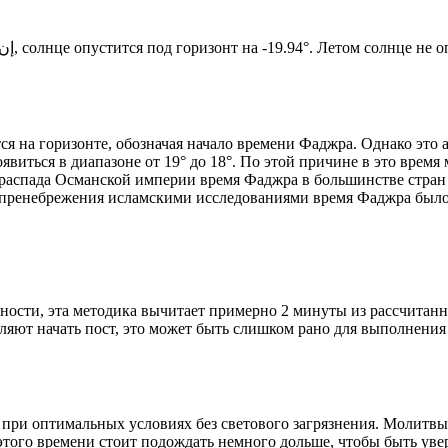
Новый день по солнечному календарю. Сегодня, إن شاء الله, солнце опустится под горизонт на -19.94°. Ле
я на горизонте, обозначая начало времени Фаджра. Однако это 
явиться в диапазоне от 19° до 18°. По этой причине в это врем
До распада Османской империи время Фаджра в большинстве стран
 пренебрежения исламскими исследованиями время Фаджра было у
ности, эта методика вычитает примерно 2 минуты из рассчитанн
ляют начать пост, это может быть слишком рано для выполнения
 при оптимальных условиях без светового загрязнения. Молитвы
этого времени стоит подождать немного дольше, чтобы быть уве