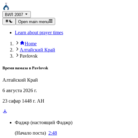
ВИЛ 2007
Open main menu
Learn about prayer times
Home
Алтайский Край
Pavlovsk
Время намаза в
Pavlovsk
Алтайский Край
6 августа 2026 г.
23 сафар 1448 г. AH
Фаджр
(
настоящий Фаджр
)
(
Начало поста
)
2:48