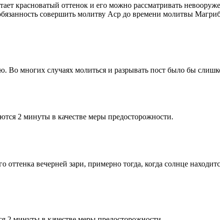
етает красноватый оттенок и его можно рассматривать невооруж
 обязанность совершить молитву Аср до времени молитвы Магриб
рю. Во многих случаях молиться и разрывать пост было бы слишк
ются 2 минуты в качестве меры предосторожности.
 оттенка вечерней зари, примерно тогда, когда солнце находитс
я 2 минуты в качестве меры предосторожности.