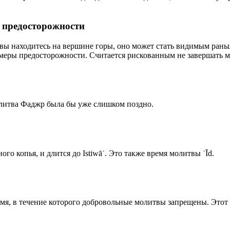
р предосторожности
 вы находитесь на вершине горы, оно может стать видимым рань
меры предосторожности. Считается рискованным не завершать м
олитва Фаджр была бы уже слишком поздно.
го копья, и длится до Istiwāʾ. Это также время молитвы ʿĪd.
емя, в течение которого добровольные молитвы запрещены. Этот 