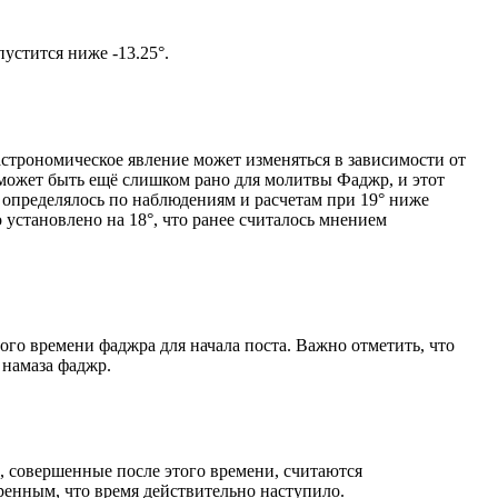
том солнце не опустится ниже -13.25°.
астрономическое явление может изменяться в зависимости от
я может быть ещё слишком рано для молитвы Фаджр, и этот
 определялось по наблюдениям и расчетам при 19° ниже
становлено на 18°, что ранее считалось мнением
ого времени фаджра для начала поста. Важно отметить, что
 намаза фаджр.
, совершенные после этого времени, считаются
ренным, что время действительно наступило.