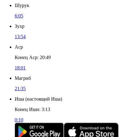
Шурук
6:05
Зухр
13:54
Аср
Конец Аср
:
20:49
18:01
Магриб
21:35
Иша
(
настоящий Иша
)
Конец Иши
:
3:13
0:10