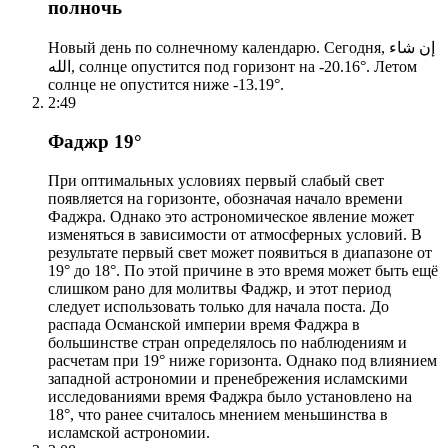
полночь
Новый день по солнечному календарю. Сегодня, إن شاء
الله, солнце опустится под горизонт на -20.16°. Летом
солнце не опустится ниже -13.19°.
2:49
Фаджр 19°
При оптимальных условиях первый слабый свет
появляется на горизонте, обозначая начало времени
Фаджра. Однако это астрономическое явление может
изменяться в зависимости от атмосферных условий. В
результате первый свет может появиться в диапазоне от
19° до 18°. По этой причине в это время может быть ещё
слишком рано для молитвы Фаджр, и этот период
следует использовать только для начала поста. До
распада Османской империи время Фаджра в
большинстве стран определялось по наблюдениям и
расчетам при 19° ниже горизонта. Однако под влиянием
западной астрономии и пренебрежения исламскими
исследованиями время Фаджра было установлено на
18°, что ранее считалось мнением меньшинства в
исламской астрономии.