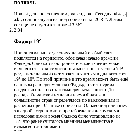
полночь
Новый день по солнечному календарю. Сегодня, إن شاء
الله, солнце опустится под горизонт на -20.81°. Летом
солнце не опустится ниже -13.56°.
2:34
Фаджр 19°
При оптимальных условиях первый слабый свет
появляется на горизонте, обозначая начало времени
Фаджра. Однако это астрономическое явление может
изменяться в зависимости от атмосферных условий. В
результате первый свет может появиться в диапазоне от
19° до 18°. По этой причине в это время может быть ещё
слишком рано для молитвы Фаджр, и этот период
следует использовать только для начала поста. До
распада Османской империи время Фаджра в
большинстве стран определялось по наблюдениям и
расчетам при 19° ниже горизонта. Однако под влиянием
западной астрономии и пренебрежения исламскими
исследованиями время Фаджра было установлено на
18°, что ранее считалось мнением меньшинства в
исламской астрономии.