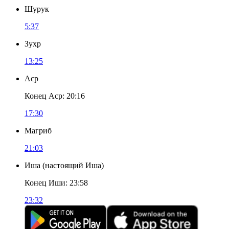
Шурук
5:37
Зухр
13:25
Аср
Конец Аср
:
20:16
17:30
Магриб
21:03
Иша
(
настоящий Иша
)
Конец Иши
:
23:58
23:32