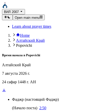
ВИЛ 2007
Open main menu
Learn about prayer times
Home
Алтайский Край
Popovichi
Время намаза в
Popovichi
Алтайский Край
7 августа 2026 г.
24 сафар 1448 г. AH
Фаджр
(
настоящий Фаджр
)
(
Начало поста
)
2:50