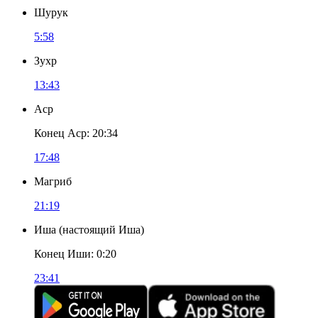
Шурук
5:58
Зухр
13:43
Аср
Конец Аср
:
20:34
17:48
Магриб
21:19
Иша
(
настоящий Иша
)
Конец Иши
:
0:20
23:41