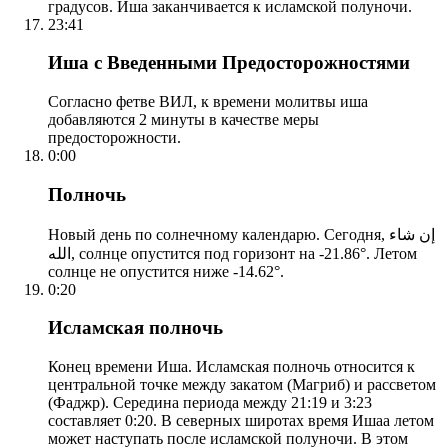
градусов. Иша заканчивается к исламской полуночи.
23:41
Иша с Введенными Предосторожностями
Согласно фетве ВИЛ, к времени молитвы иша
добавляются 2 минуты в качестве меры
предосторожности.
0:00
Полночь
Новый день по солнечному календарю. Сегодня, إن شاء
الله, солнце опустится под горизонт на -21.86°. Летом
солнце не опустится ниже -14.62°.
0:20
Исламская полночь
Конец времени Иша. Исламская полночь относится к
центральной точке между закатом (Магриб) и рассветом
(Фаджр). Середина периода между 21:19 и 3:23
составляет 0:20. В северных широтах время Ишаа летом
может наступать после исламской полуночи. В этом