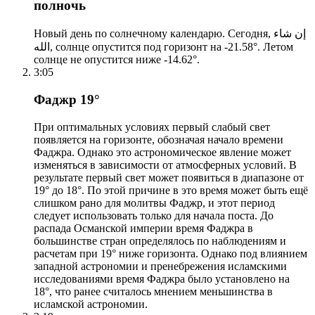
полночь
Новый день по солнечному календарю. Сегодня, إن شاء
الله, солнце опустится под горизонт на -21.58°. Летом
солнце не опустится ниже -14.62°.
3:05
Фаджр 19°
При оптимальных условиях первый слабый свет
появляется на горизонте, обозначая начало времени
Фаджра. Однако это астрономическое явление может
изменяться в зависимости от атмосферных условий. В
результате первый свет может появиться в диапазоне от
19° до 18°. По этой причине в это время может быть ещё
слишком рано для молитвы Фаджр, и этот период
следует использовать только для начала поста. До
распада Османской империи время Фаджра в
большинстве стран определялось по наблюдениям и
расчетам при 19° ниже горизонта. Однако под влиянием
западной астрономии и пренебрежения исламскими
исследованиями время Фаджра было установлено на
18°, что ранее считалось мнением меньшинства в
исламской астрономии.