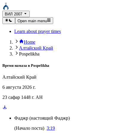
ВИЛ 2007
Open main menu
Learn about prayer times
Home
Алтайский Край
Pospelikha
Время намаза в
Pospelikha
Алтайский Край
6 августа 2026 г.
23 сафар 1448 г. AH
Фаджр
(
настоящий Фаджр
)
(
Начало поста
)
3:19