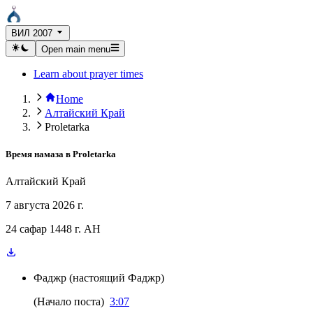
ВИЛ 2007
Open main menu
Learn about prayer times
Home
Алтайский Край
Proletarka
Время намаза в
Proletarka
Алтайский Край
7 августа 2026 г.
24 сафар 1448 г. AH
Фаджр
(
настоящий Фаджр
)
(
Начало поста
)
3:07