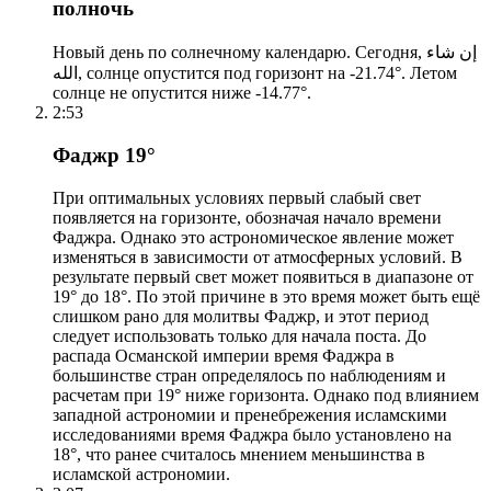
полночь
Новый день по солнечному календарю. Сегодня, إن شاء
الله, солнце опустится под горизонт на -21.74°. Летом
солнце не опустится ниже -14.77°.
2:53
Фаджр 19°
При оптимальных условиях первый слабый свет
появляется на горизонте, обозначая начало времени
Фаджра. Однако это астрономическое явление может
изменяться в зависимости от атмосферных условий. В
результате первый свет может появиться в диапазоне от
19° до 18°. По этой причине в это время может быть ещё
слишком рано для молитвы Фаджр, и этот период
следует использовать только для начала поста. До
распада Османской империи время Фаджра в
большинстве стран определялось по наблюдениям и
расчетам при 19° ниже горизонта. Однако под влиянием
западной астрономии и пренебрежения исламскими
исследованиями время Фаджра было установлено на
18°, что ранее считалось мнением меньшинства в
исламской астрономии.