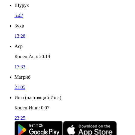
Шурук
5:42
Зухр
13:28
Аср
Конец Аср
:
20:19
17:33
Магриб
21:05
Иша
(
настоящий Иша
)
Конец Иши
:
0:07
23:25