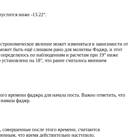
том солнце не опустится ниже -13.22°.
астрономическое явление может изменяться в зависимости от
я может быть ещё слишком рано для молитвы Фаджр, и этот
 определялось по наблюдениям и расчетам при 19° ниже
становлено на 18°, что ранее считалось мнением
ого времени фаджра для начала поста. Важно отметить, что
 намаза фаджр.
, совершенные после этого времени, считаются
ренным, что время действительно наступило.