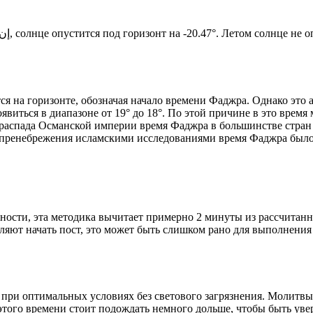
Новый день по солнечному календарю. Сегодня, إن شاء الله, солнце опустится под горизонт на -20.47°. Ле
я на горизонте, обозначая начало времени Фаджра. Однако это 
явиться в диапазоне от 19° до 18°. По этой причине в это врем
До распада Османской империи время Фаджра в большинстве стран
 пренебрежения исламскими исследованиями время Фаджра было у
ности, эта методика вычитает примерно 2 минуты из рассчитанн
ляют начать пост, это может быть слишком рано для выполнения
 при оптимальных условиях без светового загрязнения. Молитвы
этого времени стоит подождать немного дольше, чтобы быть уве