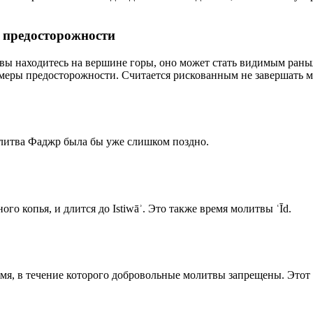
р предосторожности
 вы находитесь на вершине горы, оно может стать видимым рань
меры предосторожности. Считается рискованным не завершать м
олитва Фаджр была бы уже слишком поздно.
го копья, и длится до Istiwāʾ. Это также время молитвы ʿĪd.
емя, в течение которого добровольные молитвы запрещены. Этот 