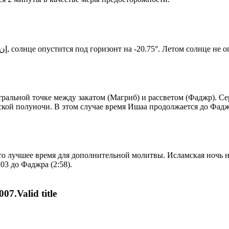
Новый день по солнечному календарю. Сегодня, إن شاء الله, солнце опустится под горизонт на -20.75°. Ле
альной точке между закатом (Магриб) и рассветом (Фаджр). Сер
ской полуночи. В этом случае время Ишаа продолжается до Фадж
то лучшее время для дополнительной молитвы. Исламская ночь на
03 до Фаджра (2:58).
07.Valid title