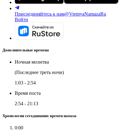
Присоединяйтесь к нам
@VremyaNamazaRu
Войти
Дополнительные времена
Ночная молитва
(Последнее треть ночи)
1:03
-
2:54
Время поста
2:54
-
21:13
Хронология сегодняшних времен намаза
0:00