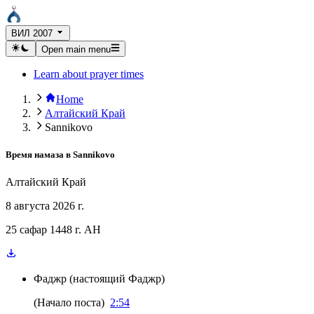
ВИЛ 2007
Open main menu
Learn about prayer times
Home
Алтайский Край
Sannikovo
Время намаза в
Sannikovo
Алтайский Край
8 августа 2026 г.
25 сафар 1448 г. AH
Фаджр
(
настоящий Фаджр
)
(
Начало поста
)
2:54