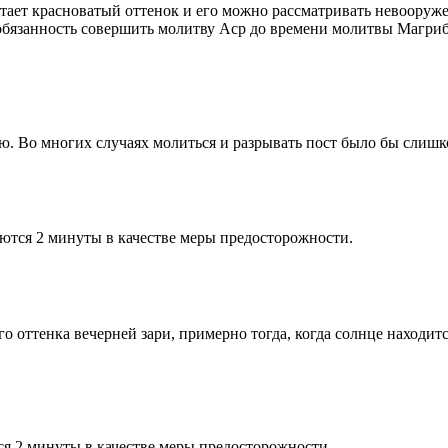
етает красноватый оттенок и его можно рассматривать невооруж
 обязанность совершить молитву Аср до времени молитвы Магриб
рю. Во многих случаях молиться и разрывать пост было бы слишк
ются 2 минуты в качестве меры предосторожности.
 оттенка вечерней зари, примерно тогда, когда солнце находитс
я 2 минуты в качестве меры предосторожности.