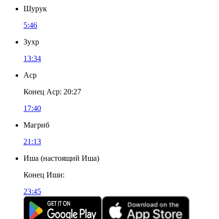
Шурук
5:46
Зухр
13:34
Аср
Конец Аср
:
20:27
17:40
Магриб
21:13
Иша
(
настоящий Иша
)
Конец Иши
:
23:45