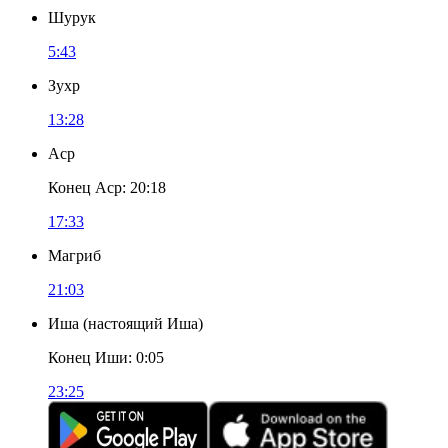
Шурук
5:43
Зухр
13:28
Аср
Конец Аср
:
20:18
17:33
Магриб
21:03
Иша
(
настоящий Иша
)
Конец Иши
:
0:05
23:25