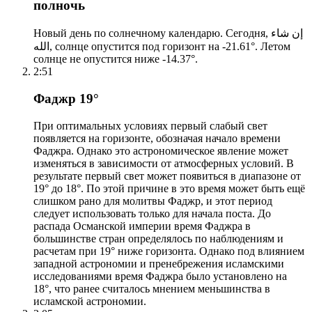
полночь
Новый день по солнечному календарю. Сегодня, إن شاء
الله, солнце опустится под горизонт на -21.61°. Летом
солнце не опустится ниже -14.37°.
2:51
Фаджр 19°
При оптимальных условиях первый слабый свет
появляется на горизонте, обозначая начало времени
Фаджра. Однако это астрономическое явление может
изменяться в зависимости от атмосферных условий. В
результате первый свет может появиться в диапазоне от
19° до 18°. По этой причине в это время может быть ещё
слишком рано для молитвы Фаджр, и этот период
следует использовать только для начала поста. До
распада Османской империи время Фаджра в
большинстве стран определялось по наблюдениям и
расчетам при 19° ниже горизонта. Однако под влиянием
западной астрономии и пренебрежения исламскими
исследованиями время Фаджра было установлено на
18°, что ранее считалось мнением меньшинства в
исламской астрономии.