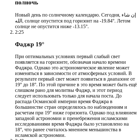
полночь
Новый день по солнечному календарю. Сегодня, إن شاء
الله, солнце опустится под горизонт на -19.84°. Летом
солнце не опустится ниже -13.15°.
2:25
Фаджр 19°
При оптимальных условиях первый слабый свет
появляется на горизонте, обозначая начало времени
Фаджра. Однако это астрономическое явление может
изменяться в зависимости от атмосферных условий. В
результате первый свет может появиться в диапазоне от
19° до 18°. По этой причине в это время может быть ещё
слишком рано для молитвы Фаджр, и этот период
следует использовать только для начала поста. До
распада Османской империи время Фаджра в
большинстве стран определялось по наблюдениям и
расчетам при 19° ниже горизонта. Однако под влиянием
западной астрономии и пренебрежения исламскими
исследованиями время Фаджра было установлено на
18°, что ранее считалось мнением меньшинства в
исламской астрономии.