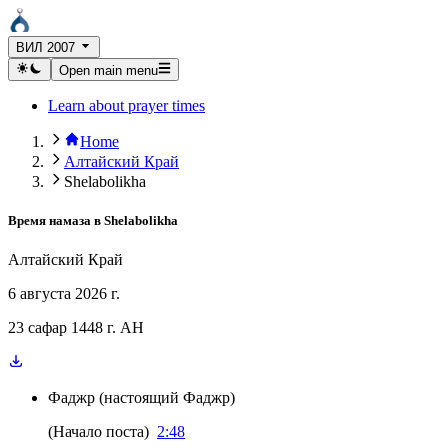
ВИЛ 2007
Open main menu
Learn about prayer times
Home
Алтайский Край
Shelabolikha
Время намаза в
Shelabolikha
Алтайский Край
6 августа 2026 г.
23 сафар 1448 г. AH
Фаджр
(
настоящий Фаджр
)
(
Начало поста
)
2:48