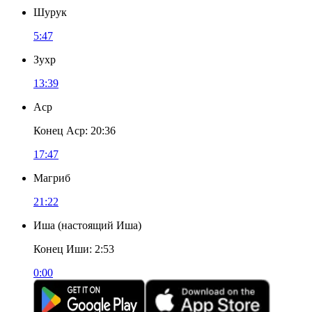
Шурук
5:47
Зухр
13:39
Аср
Конец Аср
:
20:36
17:47
Магриб
21:22
Иша
(
настоящий Иша
)
Конец Иши
:
2:53
0:00