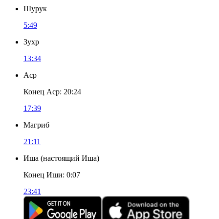
Шурук
5:49
Зухр
13:34
Аср
Конец Аср
:
20:24
17:39
Магриб
21:11
Иша
(
настоящий Иша
)
Конец Иши
:
0:07
23:41