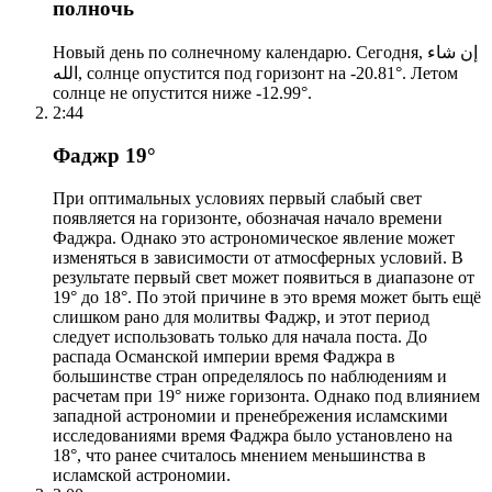
полночь
Новый день по солнечному календарю. Сегодня, إن شاء
الله, солнце опустится под горизонт на -20.81°. Летом
солнце не опустится ниже -12.99°.
2:44
Фаджр 19°
При оптимальных условиях первый слабый свет
появляется на горизонте, обозначая начало времени
Фаджра. Однако это астрономическое явление может
изменяться в зависимости от атмосферных условий. В
результате первый свет может появиться в диапазоне от
19° до 18°. По этой причине в это время может быть ещё
слишком рано для молитвы Фаджр, и этот период
следует использовать только для начала поста. До
распада Османской империи время Фаджра в
большинстве стран определялось по наблюдениям и
расчетам при 19° ниже горизонта. Однако под влиянием
западной астрономии и пренебрежения исламскими
исследованиями время Фаджра было установлено на
18°, что ранее считалось мнением меньшинства в
исламской астрономии.