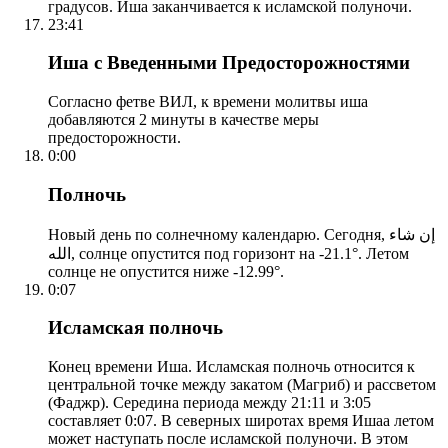
градусов. Иша заканчивается к исламской полуночи.
23:41
Иша с Введенными Предосторожностями
Согласно фетве ВИЛ, к времени молитвы иша
добавляются 2 минуты в качестве меры
предосторожности.
0:00
Полночь
Новый день по солнечному календарю. Сегодня, إن شاء
الله, солнце опустится под горизонт на -21.1°. Летом
солнце не опустится ниже -12.99°.
0:07
Исламская полночь
Конец времени Иша. Исламская полночь относится к
центральной точке между закатом (Магриб) и рассветом
(Фаджр). Середина периода между 21:11 и 3:05
составляет 0:07. В северных широтах время Ишаа летом
может наступать после исламской полуночи. В этом