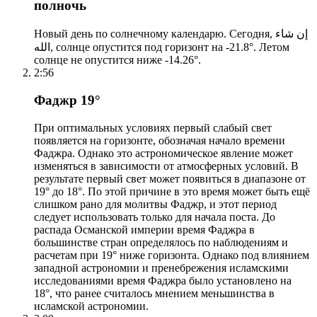
полночь
Новый день по солнечному календарю. Сегодня, إن شاء
الله, солнце опустится под горизонт на -21.8°. Летом
солнце не опустится ниже -14.26°.
2:56
Фаджр 19°
При оптимальных условиях первый слабый свет
появляется на горизонте, обозначая начало времени
Фаджра. Однако это астрономическое явление может
изменяться в зависимости от атмосферных условий. В
результате первый свет может появиться в диапазоне от
19° до 18°. По этой причине в это время может быть ещё
слишком рано для молитвы Фаджр, и этот период
следует использовать только для начала поста. До
распада Османской империи время Фаджра в
большинстве стран определялось по наблюдениям и
расчетам при 19° ниже горизонта. Однако под влиянием
западной астрономии и пренебрежения исламскими
исследованиями время Фаджра было установлено на
18°, что ранее считалось мнением меньшинства в
исламской астрономии.