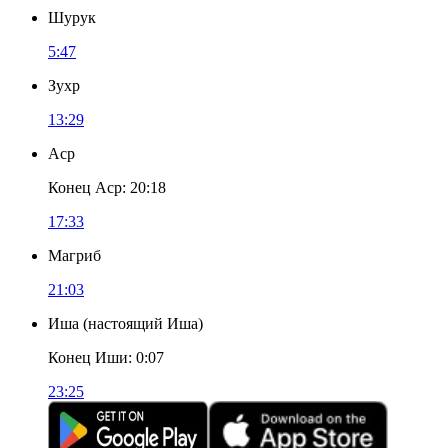
Шурук
5:47
Зухр
13:29
Аср
Конец Аср
:
20:18
17:33
Магриб
21:03
Иша
(
настоящий Иша
)
Конец Иши
:
0:07
23:25