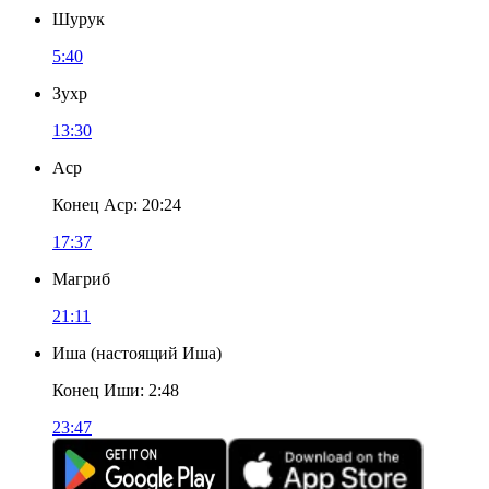
Шурук
5:40
Зухр
13:30
Аср
Конец Аср
:
20:24
17:37
Магриб
21:11
Иша
(
настоящий Иша
)
Конец Иши
:
2:48
23:47