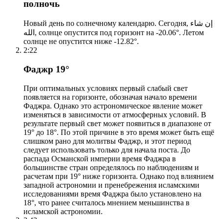
полночь
Новый день по солнечному календарю. Сегодня, إن شاء
الله, солнце опустится под горизонт на -20.06°. Летом
солнце не опустится ниже -12.82°.
2:22
Фаджр 19°
При оптимальных условиях первый слабый свет
появляется на горизонте, обозначая начало времени
Фаджра. Однако это астрономическое явление может
изменяться в зависимости от атмосферных условий. В
результате первый свет может появиться в диапазоне от
19° до 18°. По этой причине в это время может быть ещё
слишком рано для молитвы Фаджр, и этот период
следует использовать только для начала поста. До
распада Османской империи время Фаджра в
большинстве стран определялось по наблюдениям и
расчетам при 19° ниже горизонта. Однако под влиянием
западной астрономии и пренебрежения исламскими
исследованиями время Фаджра было установлено на
18°, что ранее считалось мнением меньшинства в
исламской астрономии.