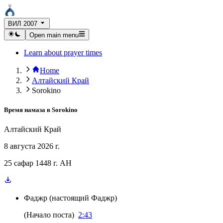
ВИЛ 2007
Open main menu
Learn about prayer times
Home
Алтайский Край
Sorokino
Время намаза в
Sorokino
Алтайский Край
8 августа 2026 г.
25 сафар 1448 г. AH
Фаджр
(
настоящий Фаджр
)
(
Начало поста
)
2:43