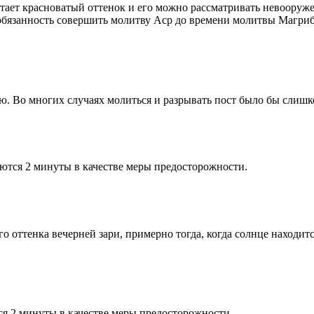
етает красноватый оттенок и его можно рассматривать невооруж
 обязанность совершить молитву Аср до времени молитвы Магриб
рю. Во многих случаях молиться и разрывать пост было бы слишк
ются 2 минуты в качестве меры предосторожности.
 оттенка вечерней зари, примерно тогда, когда солнце находитс
я 2 минуты в качестве меры предосторожности.