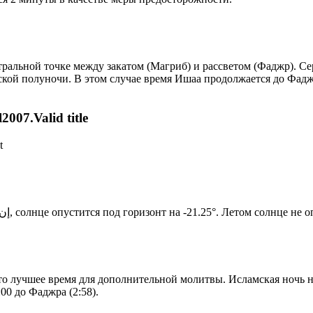
альной точке между закатом (Магриб) и рассветом (Фаджр). Сер
ской полуночи. В этом случае время Ишаа продолжается до Фадж
007.Valid title
t
Новый день по солнечному календарю. Сегодня, إن شاء الله, солнце опустится под горизонт на -21.25°. Лето
то лучшее время для дополнительной молитвы. Исламская ночь на
00 до Фаджра (2:58).