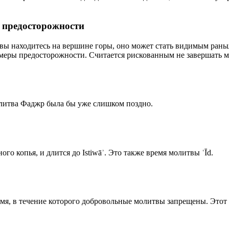
р предосторожности
 вы находитесь на вершине горы, оно может стать видимым рань
меры предосторожности. Считается рискованным не завершать м
олитва Фаджр была бы уже слишком поздно.
го копья, и длится до Istiwāʾ. Это также время молитвы ʿĪd.
емя, в течение которого добровольные молитвы запрещены. Этот 