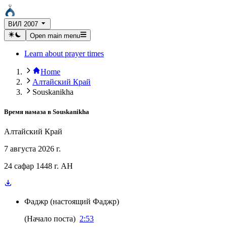
ВИЛ 2007
Open main menu
Learn about prayer times
Home
Алтайский Край
Souskanikha
Время намаза в
Souskanikha
Алтайский Край
7 августа 2026 г.
24 сафар 1448 г. AH
Фаджр
(
настоящий Фаджр
)
(
Начало поста
)
2:53