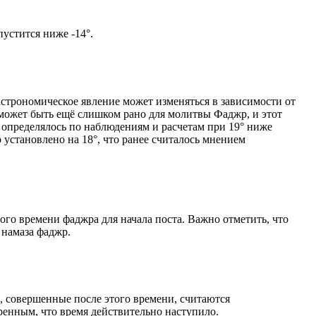
м солнце не опустится ниже -14°.
астрономическое явление может изменяться в зависимости от
я может быть ещё слишком рано для молитвы Фаджр, и этот
 определялось по наблюдениям и расчетам при 19° ниже
становлено на 18°, что ранее считалось мнением
ого времени фаджра для начала поста. Важно отметить, что
 намаза фаджр.
, совершенные после этого времени, считаются
ренным, что время действительно наступило.