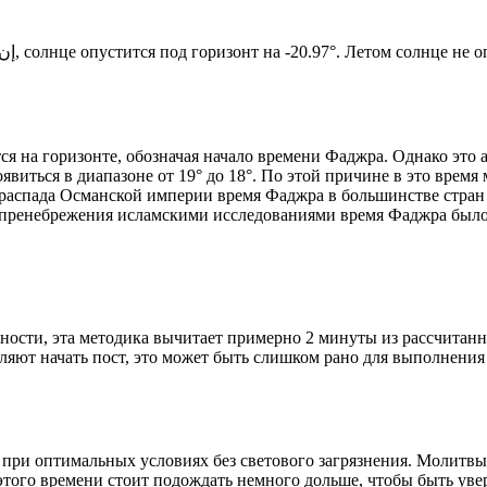
Новый день по солнечному календарю. Сегодня, إن شاء الله, солнце опустится под горизонт на -20.97°. Лето
я на горизонте, обозначая начало времени Фаджра. Однако это 
явиться в диапазоне от 19° до 18°. По этой причине в это врем
До распада Османской империи время Фаджра в большинстве стран
 пренебрежения исламскими исследованиями время Фаджра было у
ности, эта методика вычитает примерно 2 минуты из рассчитанн
ляют начать пост, это может быть слишком рано для выполнения
 при оптимальных условиях без светового загрязнения. Молитвы
этого времени стоит подождать немного дольше, чтобы быть уве