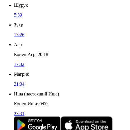
Шурук
5:39
Зухр
13:26
Аср
Конец Аср
:
20:18
17:32
Магриб
21:04
Иша
(
настоящий Иша
)
Конец Иши
:
0:00
23:31