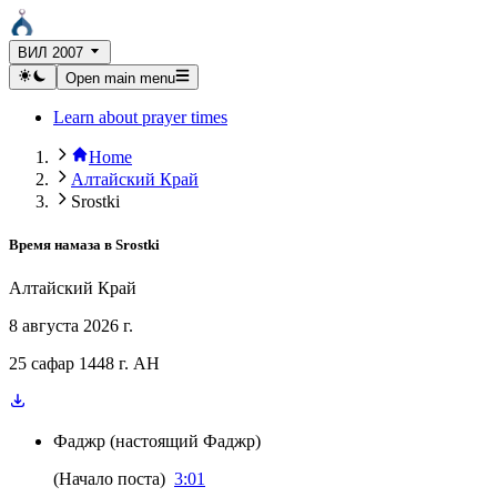
ВИЛ 2007
Open main menu
Learn about prayer times
Home
Алтайский Край
Srostki
Время намаза в
Srostki
Алтайский Край
8 августа 2026 г.
25 сафар 1448 г. AH
Фаджр
(
настоящий Фаджр
)
(
Начало поста
)
3:01