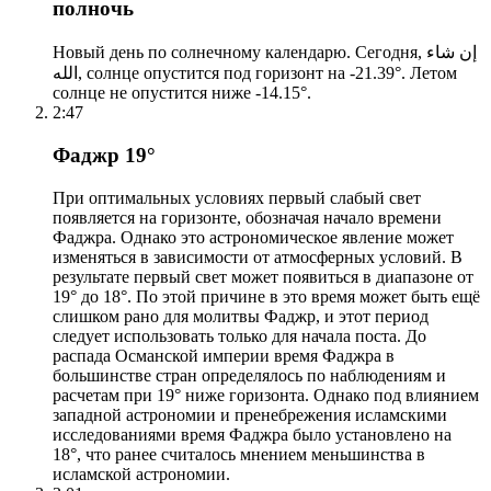
полночь
Новый день по солнечному календарю. Сегодня, إن شاء
الله, солнце опустится под горизонт на -21.39°. Летом
солнце не опустится ниже -14.15°.
2:47
Фаджр 19°
При оптимальных условиях первый слабый свет
появляется на горизонте, обозначая начало времени
Фаджра. Однако это астрономическое явление может
изменяться в зависимости от атмосферных условий. В
результате первый свет может появиться в диапазоне от
19° до 18°. По этой причине в это время может быть ещё
слишком рано для молитвы Фаджр, и этот период
следует использовать только для начала поста. До
распада Османской империи время Фаджра в
большинстве стран определялось по наблюдениям и
расчетам при 19° ниже горизонта. Однако под влиянием
западной астрономии и пренебрежения исламскими
исследованиями время Фаджра было установлено на
18°, что ранее считалось мнением меньшинства в
исламской астрономии.