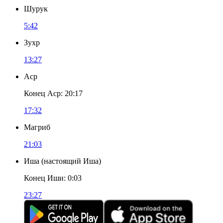
Шурук
5:42
Зухр
13:27
Аср
Конец Аср
:
20:17
17:32
Магриб
21:03
Иша
(
настоящий Иша
)
Конец Иши
:
0:03
23:27