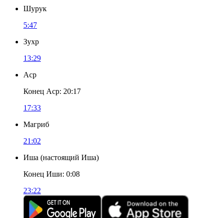
Шурук
5:47
Зухр
13:29
Аср
Конец Аср
:
20:17
17:33
Магриб
21:02
Иша
(
настоящий Иша
)
Конец Иши
:
0:08
23:22