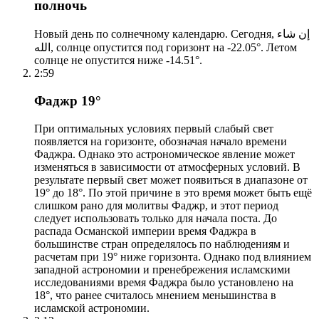
полночь
Новый день по солнечному календарю. Сегодня, إن شاء
الله, солнце опустится под горизонт на -22.05°. Летом
солнце не опустится ниже -14.51°.
2:59
Фаджр 19°
При оптимальных условиях первый слабый свет
появляется на горизонте, обозначая начало времени
Фаджра. Однако это астрономическое явление может
изменяться в зависимости от атмосферных условий. В
результате первый свет может появиться в диапазоне от
19° до 18°. По этой причине в это время может быть ещё
слишком рано для молитвы Фаджр, и этот период
следует использовать только для начала поста. До
распада Османской империи время Фаджра в
большинстве стран определялось по наблюдениям и
расчетам при 19° ниже горизонта. Однако под влиянием
западной астрономии и пренебрежения исламскими
исследованиями время Фаджра было установлено на
18°, что ранее считалось мнением меньшинства в
исламской астрономии.