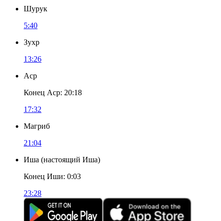
Шурук
5:40
Зухр
13:26
Аср
Конец Аср
:
20:18
17:32
Магриб
21:04
Иша
(
настоящий Иша
)
Конец Иши
:
0:03
23:28