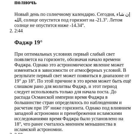
полночь
Новый день по солнечному календарю. Сегодня, إن شاء
الله, солнце опустится под горизонт на -21.3°. Летом
солнце не опустится ниже -14.34°.
2:44
Фаджр 19°
При оптимальных условиях первый слабый свет
появляется на горизонте, обозначая начало времени
Фаджра. Однако это астрономическое явление может
изменяться в зависимости от атмосферных условий. В
результате первый свет может появиться в диапазоне от
19° до 18°. По этой причине в это время может быть ещё
слишком рано для молитвы Фаджр, и этот период
следует использовать только для начала поста. До
распада Османской империи время Фаджра в
большинстве стран определялось по наблюдениям и
расчетам при 19° ниже горизонта. Однако под влиянием
западной астрономии и пренебрежения исламскими
исследованиями время Фаджра было установлено на
18°, что ранее считалось мнением меньшинства в
исламской астрономии.