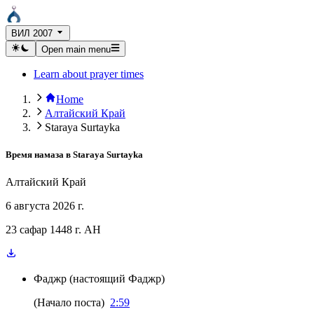
ВИЛ 2007
Open main menu
Learn about prayer times
Home
Алтайский Край
Staraya Surtayka
Время намаза в
Staraya Surtayka
Алтайский Край
6 августа 2026 г.
23 сафар 1448 г. AH
Фаджр
(
настоящий Фаджр
)
(
Начало поста
)
2:59