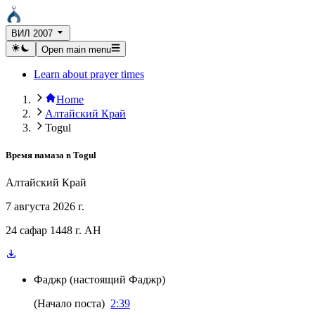
ВИЛ 2007
Open main menu
Learn about prayer times
Home
Алтайский Край
Togul
Время намаза в
Togul
Алтайский Край
7 августа 2026 г.
24 сафар 1448 г. AH
Фаджр
(
настоящий Фаджр
)
(
Начало поста
)
2:39