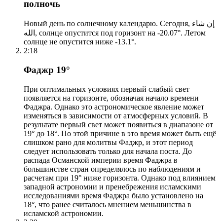
полночь
Новый день по солнечному календарю. Сегодня, إن شاء
الله, солнце опустится под горизонт на -20.07°. Летом
солнце не опустится ниже -13.1°.
2:18
Фаджр 19°
При оптимальных условиях первый слабый свет
появляется на горизонте, обозначая начало времени
Фаджра. Однако это астрономическое явление может
изменяться в зависимости от атмосферных условий. В
результате первый свет может появиться в диапазоне от
19° до 18°. По этой причине в это время может быть ещё
слишком рано для молитвы Фаджр, и этот период
следует использовать только для начала поста. До
распада Османской империи время Фаджра в
большинстве стран определялось по наблюдениям и
расчетам при 19° ниже горизонта. Однако под влиянием
западной астрономии и пренебрежения исламскими
исследованиями время Фаджра было установлено на
18°, что ранее считалось мнением меньшинства в
исламской астрономии.