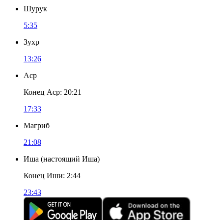
Шурук
5:35
Зухр
13:26
Аср
Конец Аср
:
20:21
17:33
Магриб
21:08
Иша
(
настоящий Иша
)
Конец Иши
:
2:44
23:43