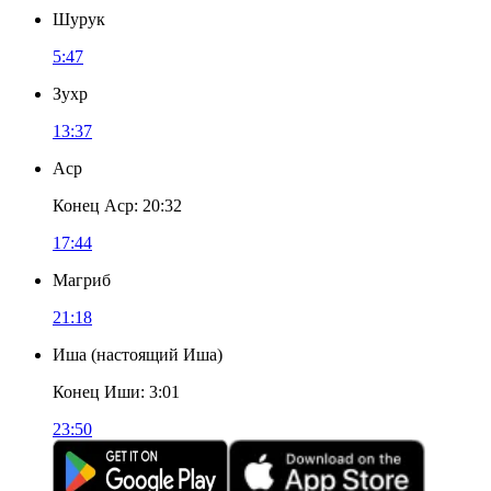
Шурук
5:47
Зухр
13:37
Аср
Конец Аср
:
20:32
17:44
Магриб
21:18
Иша
(
настоящий Иша
)
Конец Иши
:
3:01
23:50