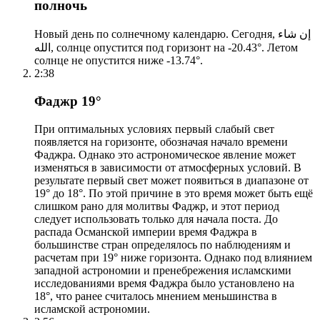
полночь
Новый день по солнечному календарю. Сегодня, إن شاء
الله, солнце опустится под горизонт на -20.43°. Летом
солнце не опустится ниже -13.74°.
2:38
Фаджр 19°
При оптимальных условиях первый слабый свет
появляется на горизонте, обозначая начало времени
Фаджра. Однако это астрономическое явление может
изменяться в зависимости от атмосферных условий. В
результате первый свет может появиться в диапазоне от
19° до 18°. По этой причине в это время может быть ещё
слишком рано для молитвы Фаджр, и этот период
следует использовать только для начала поста. До
распада Османской империи время Фаджра в
большинстве стран определялось по наблюдениям и
расчетам при 19° ниже горизонта. Однако под влиянием
западной астрономии и пренебрежения исламскими
исследованиями время Фаджра было установлено на
18°, что ранее считалось мнением меньшинства в
исламской астрономии.