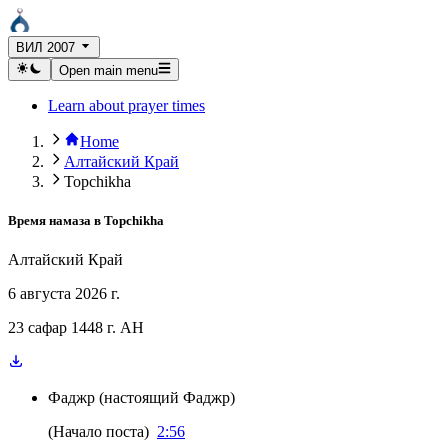
ВИЛ 2007
Open main menu
Learn about prayer times
Home
Алтайский Край
Topchikha
Время намаза в
Topchikha
Алтайский Край
6 августа 2026 г.
23 сафар 1448 г. AH
Фаджр
(
настоящий Фаджр
)
(
Начало поста
)
2:56