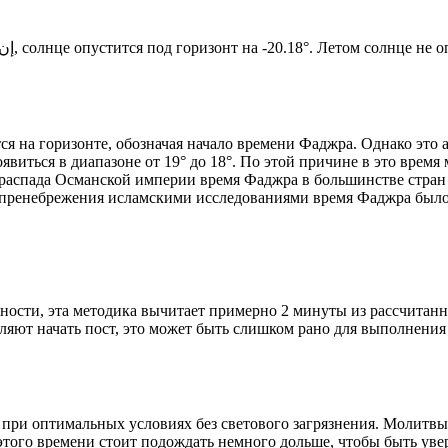
Новый день по солнечному календарю. Сегодня, إن شاء الله, солнце опустится под горизонт на -20.18°. Ле
я на горизонте, обозначая начало времени Фаджра. Однако это 
явиться в диапазоне от 19° до 18°. По этой причине в это врем
До распада Османской империи время Фаджра в большинстве стран
 пренебрежения исламскими исследованиями время Фаджра было у
ности, эта методика вычитает примерно 2 минуты из рассчитанн
ляют начать пост, это может быть слишком рано для выполнения
 при оптимальных условиях без светового загрязнения. Молитвы
этого времени стоит подождать немного дольше, чтобы быть уве