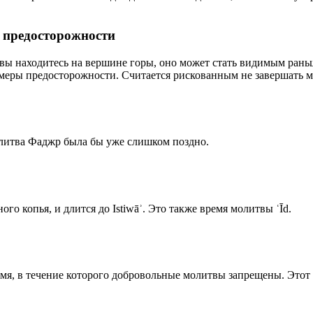
р предосторожности
 вы находитесь на вершине горы, оно может стать видимым рань
меры предосторожности. Считается рискованным не завершать м
олитва Фаджр была бы уже слишком поздно.
го копья, и длится до Istiwāʾ. Это также время молитвы ʿĪd.
емя, в течение которого добровольные молитвы запрещены. Этот 