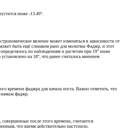
том солнце не опустится ниже -13.49°.
астрономическое явление может изменяться в зависимости от
я может быть ещё слишком рано для молитвы Фаджр, и этот
 определялось по наблюдениям и расчетам при 19° ниже
становлено на 18°, что ранее считалось мнением
ого времени фаджра для начала поста. Важно отметить, что
 намаза фаджр.
, совершенные после этого времени, считаются
ренным, что время действительно наступило.