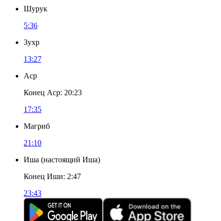
Шурук
5:36
Зухр
13:27
Аср
Конец Аср
:
20:23
17:35
Магриб
21:10
Иша
(
настоящий Иша
)
Конец Иши
:
2:47
23:43