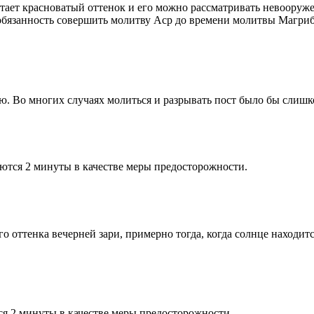
етает красноватый оттенок и его можно рассматривать невооруж
 обязанность совершить молитву Аср до времени молитвы Магриб
рю. Во многих случаях молиться и разрывать пост было бы слишк
ются 2 минуты в качестве меры предосторожности.
 оттенка вечерней зари, примерно тогда, когда солнце находитс
я 2 минуты в качестве меры предосторожности.