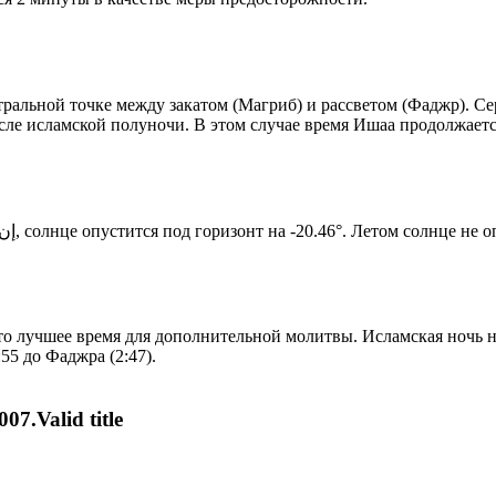
альной точке между закатом (Магриб) и рассветом (Фаджр). Сере
сле исламской полуночи. В этом случае время Ишаа продолжаетс
Новый день по солнечному календарю. Сегодня, إن شاء الله, солнце опустится под горизонт на -20.46°. Ле
то лучшее время для дополнительной молитвы. Исламская ночь на
55 до Фаджра (2:47).
07.Valid title