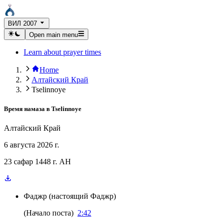
ВИЛ 2007
Open main menu
Learn about prayer times
Home
Алтайский Край
Tselinnoye
Время намаза в
Tselinnoye
Алтайский Край
6 августа 2026 г.
23 сафар 1448 г. AH
Фаджр
(
настоящий Фаджр
)
(
Начало поста
)
2:42