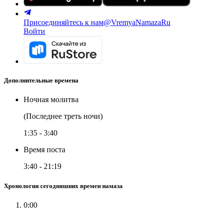
Присоединяйтесь к нам
@VremyaNamazaRu
Войти
Дополнительные времена
Ночная молитва
(Последнее треть ночи)
1:35
-
3:40
Время поста
3:40
-
21:19
Хронология сегодняшних времен намаза
0:00