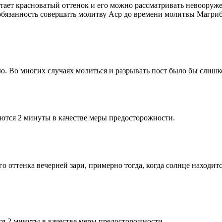
етает красноватый оттенок и его можно рассматривать невооруж
 обязанность совершить молитву Аср до времени молитвы Магриб
рю. Во многих случаях молиться и разрывать пост было бы слишк
ются 2 минуты в качестве меры предосторожности.
 оттенка вечерней зари, примерно тогда, когда солнце находитс
я 2 минуты в качестве меры предосторожности.