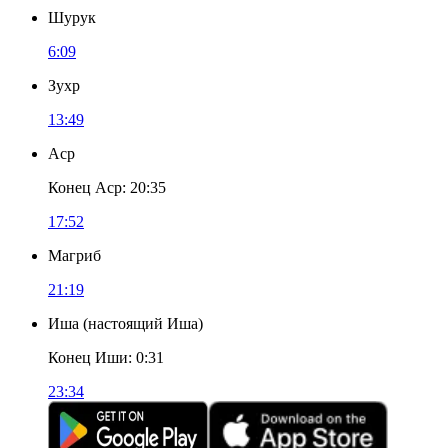
Шурук
6:09
Зухр
13:49
Аср
Конец Аср
:
20:35
17:52
Магриб
21:19
Иша
(
настоящий Иша
)
Конец Иши
:
0:31
23:34