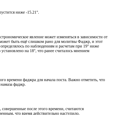
том солнце не опустится ниже -15.21°.
астрономическое явление может изменяться в зависимости от
я может быть ещё слишком рано для молитвы Фаджр, и этот
 определялось по наблюдениям и расчетам при 19° ниже
становлено на 18°, что ранее считалось мнением
ого времени фаджра для начала поста. Важно отметить, что
 намаза фаджр.
, совершенные после этого времени, считаются
ренным, что время действительно наступило.