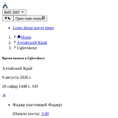
ВИЛ 2007
Open main menu
Learn about prayer times
Home
Алтайский Край
Uglovskoye
Время намаза в
Uglovskoye
Алтайский Край
9 августа 2026 г.
26 сафар 1448 г. AH
Фаджр
(
настоящий Фаджр
)
(
Начало поста
)
3:40