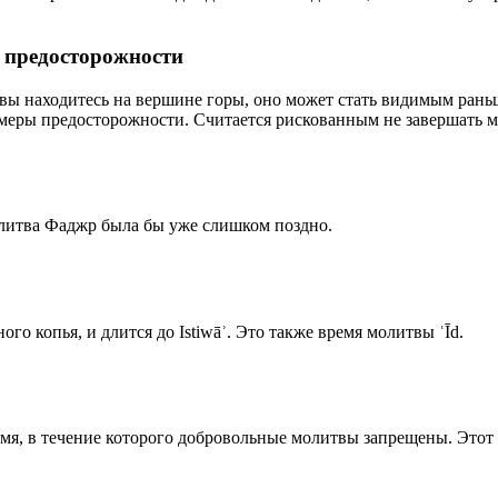
р предосторожности
 вы находитесь на вершине горы, оно может стать видимым рань
меры предосторожности. Считается рискованным не завершать м
олитва Фаджр была бы уже слишком поздно.
го копья, и длится до Istiwāʾ. Это также время молитвы ʿĪd.
емя, в течение которого добровольные молитвы запрещены. Этот 