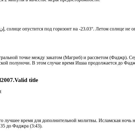
Новый день по солнечному календарю. Сегодня, إن شاء الله, солнце опустится под горизонт на -23.03°. Ле
альной точке между закатом (Магриб) и рассветом (Фаджр). Сер
ской полуночи. В этом случае время Ишаа продолжается до Фадж
007.Valid title
t
то лучшее время для дополнительной молитвы. Исламская ночь на
35 до Фаджра (3:43).