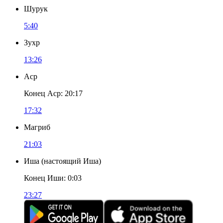
Шурук
5:40
Зухр
13:26
Аср
Конец Аср
:
20:17
17:32
Магриб
21:03
Иша
(
настоящий Иша
)
Конец Иши
:
0:03
23:27