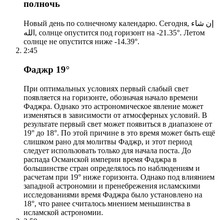
полночь
Новый день по солнечному календарю. Сегодня, إن شاء
الله, солнце опустится под горизонт на -21.35°. Летом
солнце не опустится ниже -14.39°.
2:45
Фаджр 19°
При оптимальных условиях первый слабый свет
появляется на горизонте, обозначая начало времени
Фаджра. Однако это астрономическое явление может
изменяться в зависимости от атмосферных условий. В
результате первый свет может появиться в диапазоне от
19° до 18°. По этой причине в это время может быть ещё
слишком рано для молитвы Фаджр, и этот период
следует использовать только для начала поста. До
распада Османской империи время Фаджра в
большинстве стран определялось по наблюдениям и
расчетам при 19° ниже горизонта. Однако под влиянием
западной астрономии и пренебрежения исламскими
исследованиями время Фаджра было установлено на
18°, что ранее считалось мнением меньшинства в
исламской астрономии.