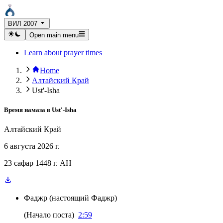
ВИЛ 2007
Open main menu
Learn about prayer times
Home
Алтайский Край
Ust'-Isha
Время намаза в
Ust'-Isha
Алтайский Край
6 августа 2026 г.
23 сафар 1448 г. AH
Фаджр
(
настоящий Фаджр
)
(
Начало поста
)
2:59