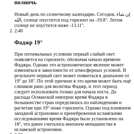
полночь
Новый день по солнечному календарю. Сегодня, إن شاء
الله, солнце опустится под горизонт на -19.8°. Летом
солнце не опустится ниже -13.11°.
2:40
Фаджр 19°
При оптимальных условиях первый слабый свет
появляется на горизонте, обозначая начало времени
Фаджра. Однако это астрономическое явление может
изменяться в зависимости от атмосферных условий. В
результате первый свет может появиться в диапазоне от
19° до 18°. По этой причине в это время может быть ещё
слишком рано для молитвы Фаджр, и этот период
следует использовать только для начала поста. До
распада Османской империи время Фаджра в
большинстве стран определялось по наблюдениям и
расчетам при 19° ниже горизонта. Однако под влиянием
западной астрономии и пренебрежения исламскими
исследованиями время Фаджра было установлено на
18°, что ранее считалось мнением меньшинства в
исламской астрономии.