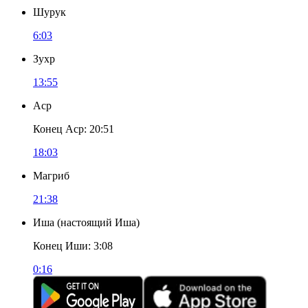
Шурук
6:03
Зухр
13:55
Аср
Конец Аср
:
20:51
18:03
Магриб
21:38
Иша
(
настоящий Иша
)
Конец Иши
:
3:08
0:16