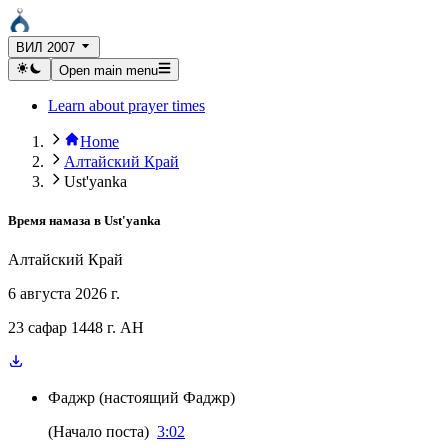
ВИЛ 2007
Open main menu
Learn about prayer times
Home
Алтайский Край
Ust'yanka
Время намаза в
Ust'yanka
Алтайский Край
6 августа 2026 г.
23 сафар 1448 г. AH
Фаджр
(
настоящий Фаджр
)
(
Начало поста
)
3:02