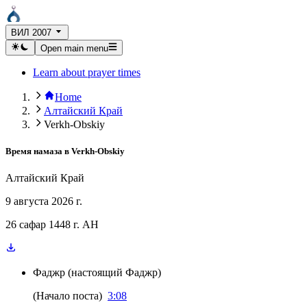
ВИЛ 2007
Open main menu
Learn about prayer times
Home
Алтайский Край
Verkh-Obskiy
Время намаза в
Verkh-Obskiy
Алтайский Край
9 августа 2026 г.
26 сафар 1448 г. AH
Фаджр
(
настоящий Фаджр
)
(
Начало поста
)
3:08