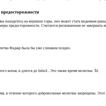
р предосторожности
 вы находитесь на вершине горы, оно может стать видимым рань
меры предосторожности. Считается рискованным не завершать м
олитва Фаджр была бы уже слишком поздно.
го копья, и длится до Istiwāʾ. Это также время молитвы ʿĪd.
емя, в течение которого добровольные молитвы запрещены. Этот 