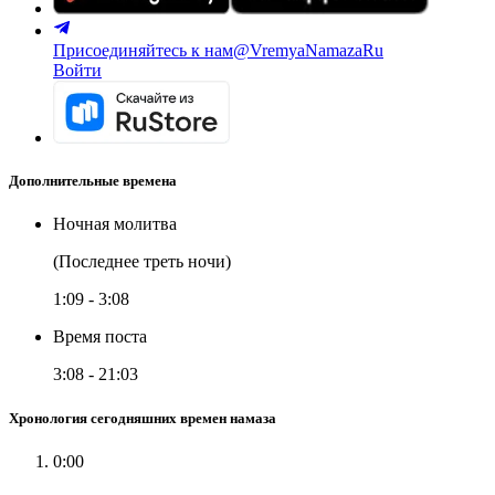
Присоединяйтесь к нам
@VremyaNamazaRu
Войти
Дополнительные времена
Ночная молитва
(Последнее треть ночи)
1:09
-
3:08
Время поста
3:08
-
21:03
Хронология сегодняшних времен намаза
0:00