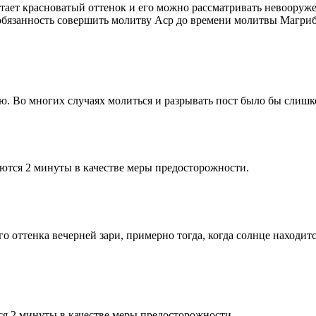
етает красноватый оттенок и его можно рассматривать невооруж
 обязанность совершить молитву Аср до времени молитвы Магриб
рю. Во многих случаях молиться и разрывать пост было бы слишк
ются 2 минуты в качестве меры предосторожности.
 оттенка вечерней зари, примерно тогда, когда солнце находитс
я 2 минуты в качестве меры предосторожности.