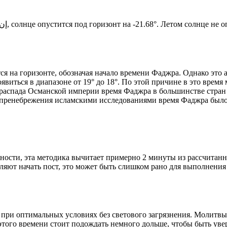
Новый день по солнечному календарю. Сегодня, إن شاء الله, солнце опустится под горизонт на -21.68°. Ле
я на горизонте, обозначая начало времени Фаджра. Однако это 
явиться в диапазоне от 19° до 18°. По этой причине в это врем
До распада Османской империи время Фаджра в большинстве стран
 пренебрежения исламскими исследованиями время Фаджра было у
ности, эта методика вычитает примерно 2 минуты из рассчитанн
ляют начать пост, это может быть слишком рано для выполнения
 при оптимальных условиях без светового загрязнения. Молитвы
этого времени стоит подождать немного дольше, чтобы быть уве