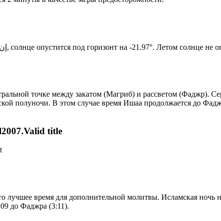
Новый день по солнечному календарю. Сегодня, إن شاء الله, солнце опустится под горизонт на -21.97°. Ле
альной точке между закатом (Магриб) и рассветом (Фаджр). Сере
ской полуночи. В этом случае время Ишаа продолжается до Фадж
007.Valid title
t
то лучшее время для дополнительной молитвы. Исламская ночь на
09 до Фаджра (3:11).