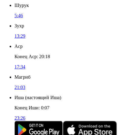
Шурук
5:46
Зухр
13:29
Аср
Конец Аср
:
20:18
17:34
Магриб
21:03
Иша
(
настоящий Иша
)
Конец Иши
:
0:07
23:26