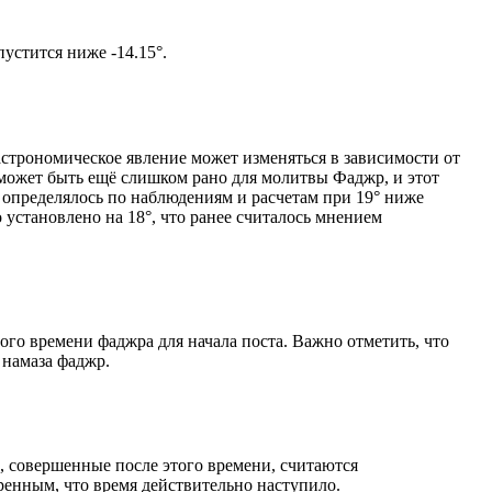
том солнце не опустится ниже -14.15°.
астрономическое явление может изменяться в зависимости от
я может быть ещё слишком рано для молитвы Фаджр, и этот
 определялось по наблюдениям и расчетам при 19° ниже
становлено на 18°, что ранее считалось мнением
ого времени фаджра для начала поста. Важно отметить, что
 намаза фаджр.
, совершенные после этого времени, считаются
ренным, что время действительно наступило.