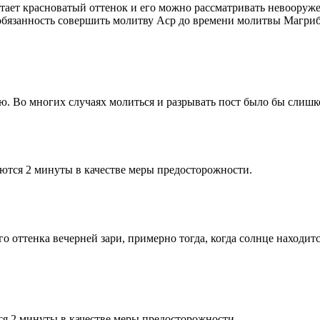
етает красноватый оттенок и его можно рассматривать невооруж
 обязанность совершить молитву Аср до времени молитвы Магриб
рю. Во многих случаях молиться и разрывать пост было бы слишк
ются 2 минуты в качестве меры предосторожности.
 оттенка вечерней зари, примерно тогда, когда солнце находитс
я 2 минуты в качестве меры предосторожности.