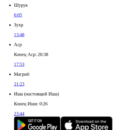
Шурук
6:05
Зухр
13:48
Аср
Конец Аср
:
20:38
17:53
Магриб
21:23
Иша
(
настоящий Иша
)
Конец Иши
:
0:26
23:44