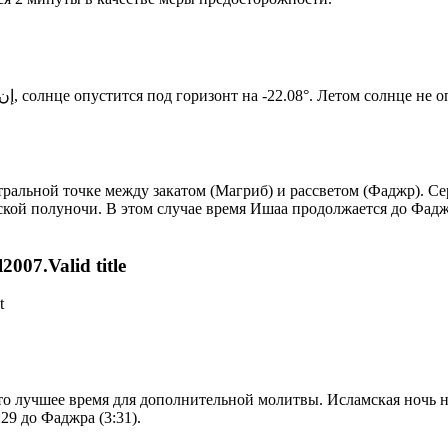
Новый день по солнечному календарю. Сегодня, إن شاء الله, солнце опустится под горизонт на -22.08°. Ле
альной точке между закатом (Магриб) и рассветом (Фаджр). Сер
ской полуночи. В этом случае время Ишаа продолжается до Фадж
007.Valid title
t
то лучшее время для дополнительной молитвы. Исламская ночь на
29 до Фаджра (3:31).