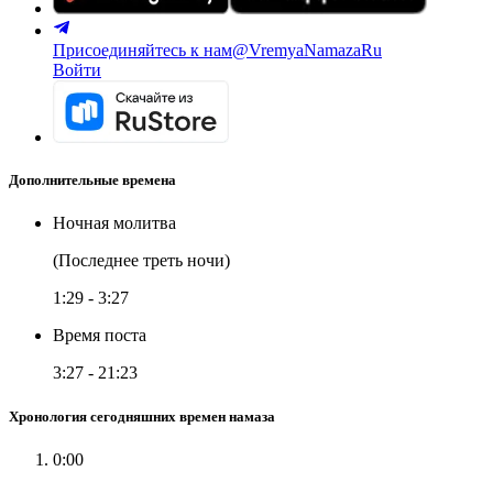
Присоединяйтесь к нам
@VremyaNamazaRu
Войти
Дополнительные времена
Ночная молитва
(Последнее треть ночи)
1:29
-
3:27
Время поста
3:27
-
21:23
Хронология сегодняшних времен намаза
0:00