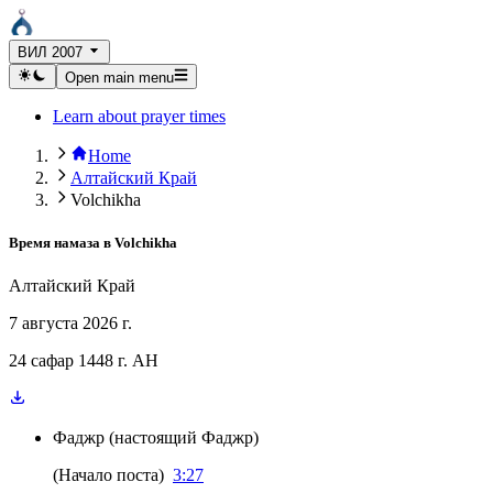
ВИЛ 2007
Open main menu
Learn about prayer times
Home
Алтайский Край
Volchikha
Время намаза в
Volchikha
Алтайский Край
7 августа 2026 г.
24 сафар 1448 г. AH
Фаджр
(
настоящий Фаджр
)
(
Начало поста
)
3:27