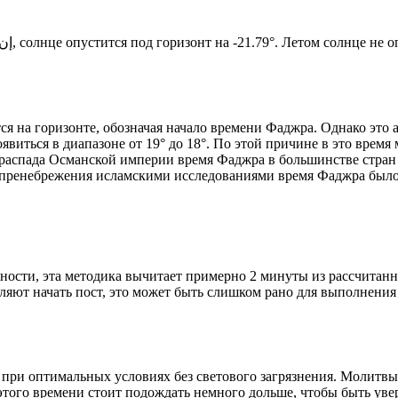
Новый день по солнечному календарю. Сегодня, إن شاء الله, солнце опустится под горизонт на -21.79°. Ле
я на горизонте, обозначая начало времени Фаджра. Однако это 
явиться в диапазоне от 19° до 18°. По этой причине в это врем
До распада Османской империи время Фаджра в большинстве стран
 пренебрежения исламскими исследованиями время Фаджра было у
ности, эта методика вычитает примерно 2 минуты из рассчитанн
ляют начать пост, это может быть слишком рано для выполнения
 при оптимальных условиях без светового загрязнения. Молитвы
этого времени стоит подождать немного дольше, чтобы быть уве