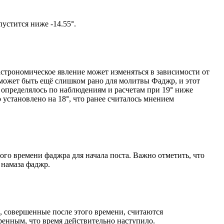
том солнце не опустится ниже -14.55°.
астрономическое явление может изменяться в зависимости от
я может быть ещё слишком рано для молитвы Фаджр, и этот
 определялось по наблюдениям и расчетам при 19° ниже
становлено на 18°, что ранее считалось мнением
ого времени фаджра для начала поста. Важно отметить, что
 намаза фаджр.
, совершенные после этого времени, считаются
ренным, что время действительно наступило.