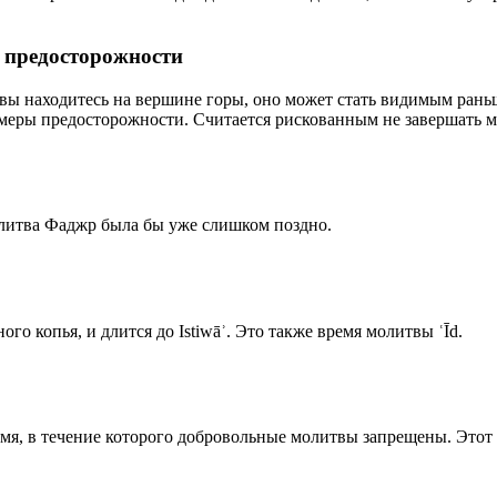
р предосторожности
 вы находитесь на вершине горы, оно может стать видимым рань
меры предосторожности. Считается рискованным не завершать м
олитва Фаджр была бы уже слишком поздно.
го копья, и длится до Istiwāʾ. Это также время молитвы ʿĪd.
емя, в течение которого добровольные молитвы запрещены. Этот 