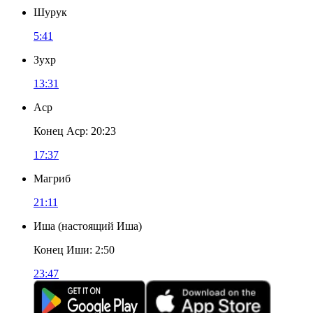
Шурук
5:41
Зухр
13:31
Аср
Конец Аср
:
20:23
17:37
Магриб
21:11
Иша
(
настоящий Иша
)
Конец Иши
:
2:50
23:47