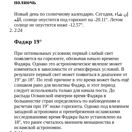
полночь
Новый день по солнечному календарю. Сегодня, إن شاء
الله, солнце опустится под горизонт на -20.11°. Летом
солнце не опустится ниже -12.57°.
2:24
Фаджр 19°
При оптимальных условиях первый слабый свет
появляется на горизонте, обозначая начало времени
Фаджра. Однако это астрономическое явление может
изменяться в зависимости от атмосферных условий. В
результате первый свет может появиться в диапазоне от
19° до 18°. По этой причине в это время может быть ещё
слишком рано для молитвы Фаджр, и этот период
следует использовать только для начала поста. До
распада Османской империи время Фаджра в
большинстве стран определялось по наблюдениям и
расчетам при 19° ниже горизонта. Однако под влиянием
западной астрономии и пренебрежения исламскими
исследованиями время Фаджра было установлено на
18°, что ранее считалось мнением меньшинства в
исламской астрономии.