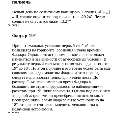
полночь
Новый день по солнечному календарю. Сегодня, إن شاء
الله, солнце опустится под горизонт на -20.24°. Летом
солнце не опустится ниже -13.27°.
2:31
Фаджр 19°
При оптимальных условиях первый слабый свет
появляется на горизонте, обозначая начало времени
Фаджра. Однако это астрономическое явление может
изменяться в зависимости от атмосферных условий. В
результате первый свет может появиться в диапазоне от
19° до 18°. По этой причине в это время может быть ещё
слишком рано для молитвы Фаджр, и этот период
следует использовать только для начала поста. До
распада Османской империи время Фаджра в
большинстве стран определялось по наблюдениям и
расчетам при 19° ниже горизонта. Однако под влиянием
западной астрономии и пренебрежения исламскими
исследованиями время Фаджра было установлено на
18°, что ранее считалось мнением меньшинства в
исламской астрономии.