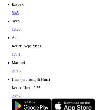
Шурук
5:45
Зухр
13:35
Аср
Конец Аср
:
20:29
17:41
Магриб
21:15
Иша
(
настоящий Иша
)
Конец Иши
:
2:55
23:49