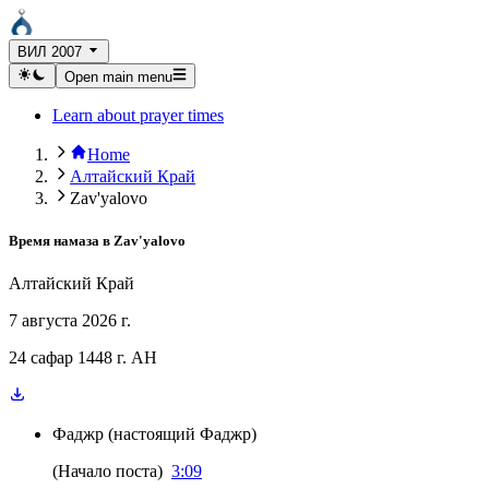
ВИЛ 2007
Open main menu
Learn about prayer times
Home
Алтайский Край
Zav'yalovo
Время намаза в
Zav'yalovo
Алтайский Край
7 августа 2026 г.
24 сафар 1448 г. AH
Фаджр
(
настоящий Фаджр
)
(
Начало поста
)
3:09