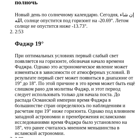
полночь
Новый день по солнечному календарю. Сегодня, إن شاء
الله, солнце опустится под горизонт на -20.69°. Летом
солнце не опустится ниже -13.73°.
2:53
Фаджр 19°
При оптимальных условиях первый слабый свет
появляется на горизонте, обозначая начало времени
Фаджра. Однако это астрономическое явление может
изменяться в зависимости от атмосферных условий. В
результате первый свет может появиться в диапазоне от
19° до 18°. По этой причине в это время может быть ещё
слишком рано для молитвы Фаджр, и этот период
следует использовать только для начала поста. До
распада Османской империи время Фаджра в
большинстве стран определялось по наблюдениям и
расчетам при 19° ниже горизонта. Однако под влиянием
западной астрономии и пренебрежения исламскими
исследованиями время Фаджра было установлено на
18°, что ранее считалось мнением меньшинства в
исламской астрономии.