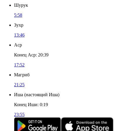
Шурук
5:58
Зухр
13:46
Аср
Конец Аср
:
20:39
17:52
Магриб
21:25
Иша
(
настоящий Иша
)
Конец Иши
:
0:19
23:55