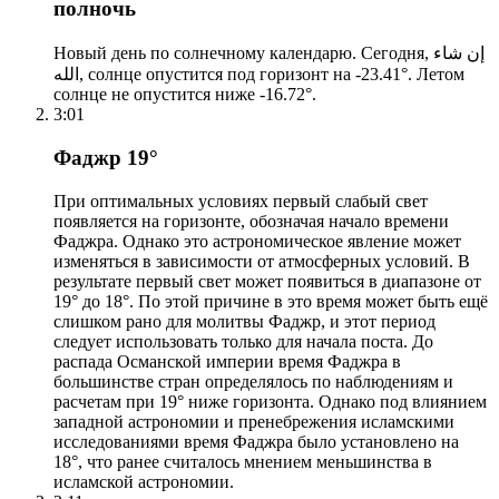
полночь
Новый день по солнечному календарю. Сегодня, إن شاء
الله, солнце опустится под горизонт на -23.41°. Летом
солнце не опустится ниже -16.72°.
3:01
Фаджр 19°
При оптимальных условиях первый слабый свет
появляется на горизонте, обозначая начало времени
Фаджра. Однако это астрономическое явление может
изменяться в зависимости от атмосферных условий. В
результате первый свет может появиться в диапазоне от
19° до 18°. По этой причине в это время может быть ещё
слишком рано для молитвы Фаджр, и этот период
следует использовать только для начала поста. До
распада Османской империи время Фаджра в
большинстве стран определялось по наблюдениям и
расчетам при 19° ниже горизонта. Однако под влиянием
западной астрономии и пренебрежения исламскими
исследованиями время Фаджра было установлено на
18°, что ранее считалось мнением меньшинства в
исламской астрономии.