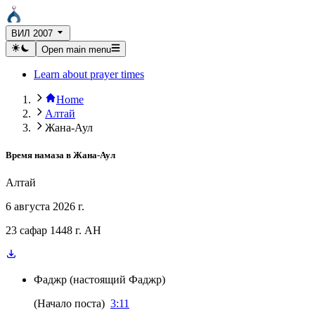
ВИЛ 2007
Open main menu
Learn about prayer times
Home
Алтай
Жана-Аул
Время намаза в
Жана-Аул
Алтай
6 августа 2026 г.
23 сафар 1448 г. AH
Фаджр
(
настоящий Фаджр
)
(
Начало поста
)
3:11