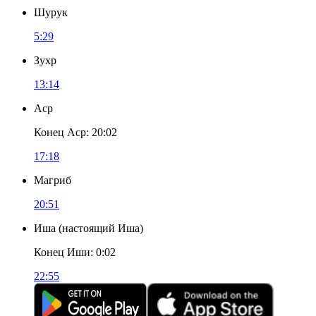
Шурук
5:29
Зухр
13:14
Аср
Конец Аср
:
20:02
17:18
Магриб
20:51
Иша
(
настоящий Иша
)
Конец Иши
:
0:02
22:55