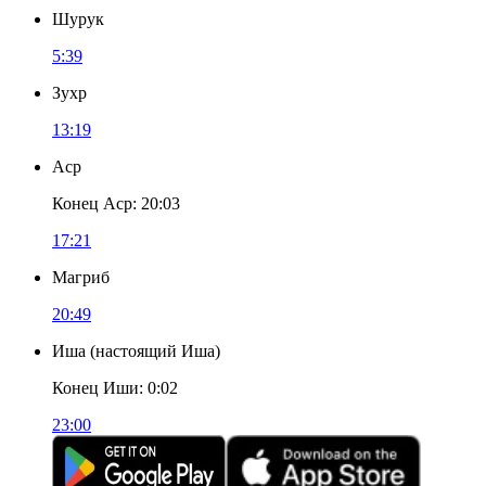
Шурук
5:39
Зухр
13:19
Аср
Конец Аср
:
20:03
17:21
Магриб
20:49
Иша
(
настоящий Иша
)
Конец Иши
:
0:02
23:00