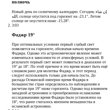
полночь
Новый день по солнечному календарю. Сегодня, إن شاء
الله, солнце опустится под горизонт на -23.1°. Летом
солнце не опустится ниже -15.28°.
3:03
Фаджр 19°
При оптимальных условиях первый слабый свет
появляется на горизонте, обозначая начало времени
Фаджра. Однако это астрономическое явление может
изменяться в зависимости от атмосферных условий. В
результате первый свет может появиться в диапазоне от
19° до 18°. По этой причине в это время может быть ещё
слишком рано для молитвы Фаджр, и этот период
следует использовать только для начала поста. До
распада Османской империи время Фаджра в
большинстве стран определялось по наблюдениям и
расчетам при 19° ниже горизонта. Однако под влиянием
западной астрономии и пренебрежения исламскими
исследованиями время Фаджра было установлено на
18°, что ранее считалось мнением меньшинства в
исламской астрономии.