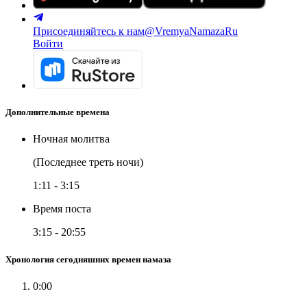
Присоединяйтесь к нам
@VremyaNamazaRu
Войти
Дополнительные времена
Ночная молитва
(Последнее треть ночи)
1:11
-
3:15
Время поста
3:15
-
20:55
Хронология сегодняшних времен намаза
0:00