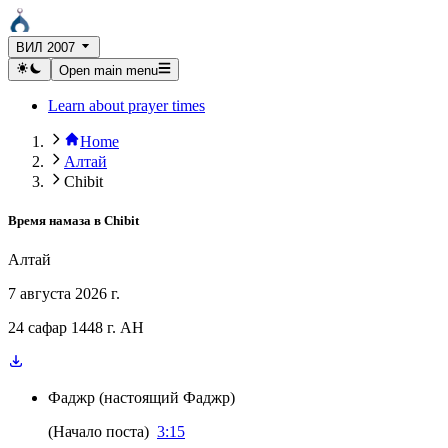
ВИЛ 2007
Open main menu
Learn about prayer times
Home
Алтай
Chibit
Время намаза в
Chibit
Алтай
7 августа 2026 г.
24 сафар 1448 г. AH
Фаджр
(
настоящий Фаджр
)
(
Начало поста
)
3:15