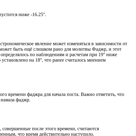
том солнце не опустится ниже -16.25°.
астрономическое явление может изменяться в зависимости от
я может быть ещё слишком рано для молитвы Фаджр, и этот
 определялось по наблюдениям и расчетам при 19° ниже
становлено на 18°, что ранее считалось мнением
ого времени фаджра для начала поста. Важно отметить, что
 намаза фаджр.
, совершенные после этого времени, считаются
ренным, что время действительно наступило.