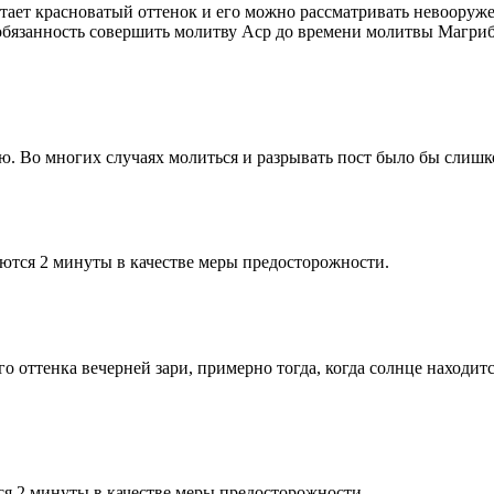
етает красноватый оттенок и его можно рассматривать невооруж
 обязанность совершить молитву Аср до времени молитвы Магриб
рю. Во многих случаях молиться и разрывать пост было бы слишк
ются 2 минуты в качестве меры предосторожности.
 оттенка вечерней зари, примерно тогда, когда солнце находитс
я 2 минуты в качестве меры предосторожности.