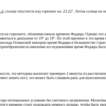
Новый день по солнечному календарю. Сегодня, إن شاء الله, солнце опустится под горизонт на -23.22°. Ле
я на горизонте, обозначая начало времени Фаджра. Однако это 
явиться в диапазоне от 19° до 18°. По этой причине в это врем
До распада Османской империи время Фаджра в большинстве стран
 пренебрежения исламскими исследованиями время Фаджра было у
ности, эта методика вычитает примерно 2 минуты из рассчитанн
ляют начать пост, это может быть слишком рано для выполнения
 при оптимальных условиях без светового загрязнения. Молитвы
этого времени стоит подождать немного дольше, чтобы быть уве