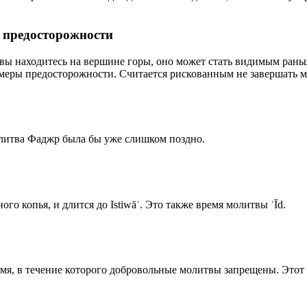
р предосторожности
 вы находитесь на вершине горы, оно может стать видимым рань
меры предосторожности. Считается рискованным не завершать м
олитва Фаджр была бы уже слишком поздно.
го копья, и длится до Istiwāʾ. Это также время молитвы ʿĪd.
емя, в течение которого добровольные молитвы запрещены. Этот 