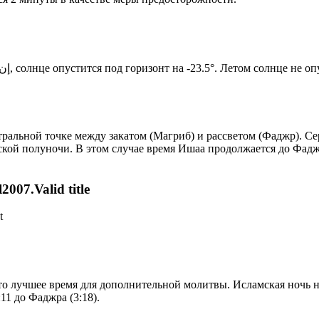
Новый день по солнечному календарю. Сегодня, إن شاء الله, солнце опустится под горизонт на -23.5°. Лето
альной точке между закатом (Магриб) и рассветом (Фаджр). Сер
ской полуночи. В этом случае время Ишаа продолжается до Фадж
007.Valid title
t
то лучшее время для дополнительной молитвы. Исламская ночь на
11 до Фаджра (3:18).