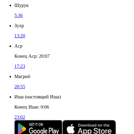
Шурук
5:36
Зухр
13:20
Аср
Конец Аср
:
20:07
17:23
Магриб
20:55
Иша
(
настоящий Иша
)
Конец Иши
:
0:06
23:02