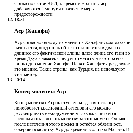
Согласно фетве ВИЛ, к времени молитвы аср
добавляются 2 минуты в качестве меры
предосторожности.
18:31
Аср (Ханафи)
Аср согласно одному из мнений в Ханафийском мазхабе
начинается, когда тень объекта становится в два раза
длиннее его фактической длины плюс длина его тени во
время Дхухр-намаза. Следует отметить, что это всего
лишь одно мнение Ханафи. Не все Ханафиты разделяют
это мнение. Такие страны, как Турция, не используют
этот метод.
20:14
Конец молитвы Аср
Конец молитвы Аср наступает, когда свет солнца
приобретает красноватый оттенок и его можно
рассматривать невооруженным глазом. Считается
грешным откладывать молитву за этот момент. Однако
после истечения этого времени остаётся обязанность
совершить молитву Аср до времени молитвы Магриб. В