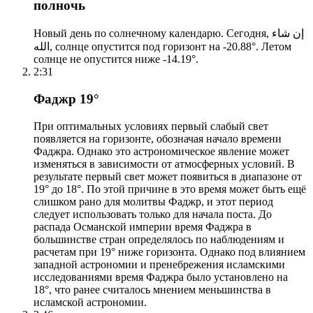
полночь
Новый день по солнечному календарю. Сегодня, إن شاء
الله, солнце опустится под горизонт на -20.88°. Летом
солнце не опустится ниже -14.19°.
2:31
Фаджр 19°
При оптимальных условиях первый слабый свет
появляется на горизонте, обозначая начало времени
Фаджра. Однако это астрономическое явление может
изменяться в зависимости от атмосферных условий. В
результате первый свет может появиться в диапазоне от
19° до 18°. По этой причине в это время может быть ещё
слишком рано для молитвы Фаджр, и этот период
следует использовать только для начала поста. До
распада Османской империи время Фаджра в
большинстве стран определялось по наблюдениям и
расчетам при 19° ниже горизонта. Однако под влиянием
западной астрономии и пренебрежения исламскими
исследованиями время Фаджра было установлено на
18°, что ранее считалось мнением меньшинства в
исламской астрономии.