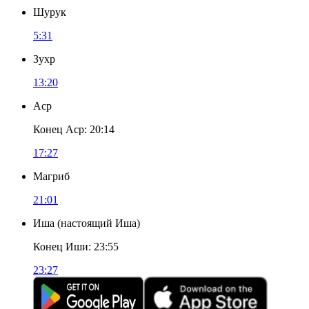
Шурук
5:31
Зухр
13:20
Аср
Конец Аср
:
20:14
17:27
Магриб
21:01
Иша
(
настоящий Иша
)
Конец Иши
:
23:55
23:27