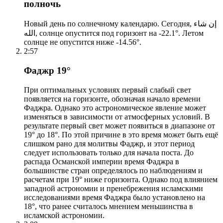
полночь
Новый день по солнечному календарю. Сегодня, إن شاء
الله, солнце опустится под горизонт на -22.1°. Летом
солнце не опустится ниже -14.56°.
2:57
Фаджр 19°
При оптимальных условиях первый слабый свет
появляется на горизонте, обозначая начало времени
Фаджра. Однако это астрономическое явление может
изменяться в зависимости от атмосферных условий. В
результате первый свет может появиться в диапазоне от
19° до 18°. По этой причине в это время может быть ещё
слишком рано для молитвы Фаджр, и этот период
следует использовать только для начала поста. До
распада Османской империи время Фаджра в
большинстве стран определялось по наблюдениям и
расчетам при 19° ниже горизонта. Однако под влиянием
западной астрономии и пренебрежения исламскими
исследованиями время Фаджра было установлено на
18°, что ранее считалось мнением меньшинства в
исламской астрономии.