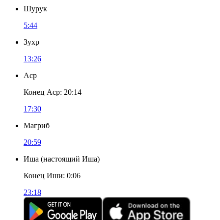
Шурук
5:44
Зухр
13:26
Аср
Конец Аср
:
20:14
17:30
Магриб
20:59
Иша
(
настоящий Иша
)
Конец Иши
:
0:06
23:18