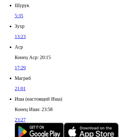
Шурук
5:35
Зухр
13:23
Аср
Конец Аср
:
20:15
17:29
Магриб
21:01
Иша
(
настоящий Иша
)
Конец Иши
:
23:58
23:27