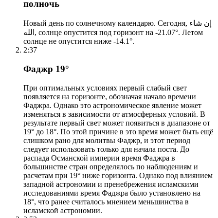
полночь
Новый день по солнечному календарю. Сегодня, إن شاء
الله, солнце опустится под горизонт на -21.07°. Летом
солнце не опустится ниже -14.1°.
2:37
Фаджр 19°
При оптимальных условиях первый слабый свет
появляется на горизонте, обозначая начало времени
Фаджра. Однако это астрономическое явление может
изменяться в зависимости от атмосферных условий. В
результате первый свет может появиться в диапазоне от
19° до 18°. По этой причине в это время может быть ещё
слишком рано для молитвы Фаджр, и этот период
следует использовать только для начала поста. До
распада Османской империи время Фаджра в
большинстве стран определялось по наблюдениям и
расчетам при 19° ниже горизонта. Однако под влиянием
западной астрономии и пренебрежения исламскими
исследованиями время Фаджра было установлено на
18°, что ранее считалось мнением меньшинства в
исламской астрономии.