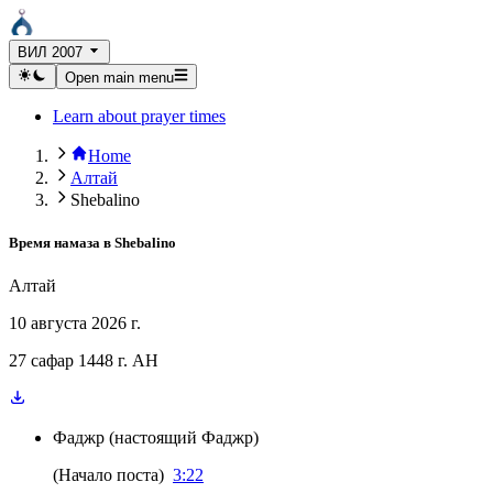
ВИЛ 2007
Open main menu
Learn about prayer times
Home
Алтай
Shebalino
Время намаза в
Shebalino
Алтай
10 августа 2026 г.
27 сафар 1448 г. AH
Фаджр
(
настоящий Фаджр
)
(
Начало поста
)
3:22