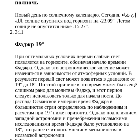
полночь
Новый день по солнечному календарю. Сегодня, إن شاء
الله, солнце опустится под горизонт на -23.09°. Летом
солнце не опустится ниже -15.27°.
3:11
Фаджр 19°
При оптимальных условиях первый слабый свет
появляется на горизонте, обозначая начало времени
Фаджра. Однако это астрономическое явление может
изменяться в зависимости от атмосферных условий. В
результате первый свет может появиться в диапазоне от
19° до 18°. По этой причине в это время может быть ещё
слишком рано для молитвы Фаджр, и этот период
следует использовать только для начала поста. До
распада Османской империи время Фаджра в
большинстве стран определялось по наблюдениям и
расчетам при 19° ниже горизонта. Однако под влиянием
западной астрономии и пренебрежения исламскими
исследованиями время Фаджра было установлено на
18°, что ранее считалось мнением меньшинства в
исламской астрономии.