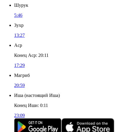
Шурук
5:46
Зухр
13:27
Аср
Конец Аср
:
20:11
17:29
Магриб
20:59
Иша
(
настоящий Иша
)
Конец Иши
:
0:11
23:09