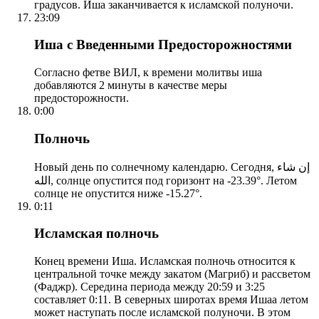
градусов. Иша заканчивается к исламской полуночи.
23:09
Иша с Введенными Предосторожностями
Согласно фетве ВИЛ, к времени молитвы иша
добавляются 2 минуты в качестве меры
предосторожности.
0:00
Полночь
Новый день по солнечному календарю. Сегодня, إن شاء
الله, солнце опустится под горизонт на -23.39°. Летом
солнце не опустится ниже -15.27°.
0:11
Исламская полночь
Конец времени Иша. Исламская полночь относится к
центральной точке между закатом (Магриб) и рассветом
(Фаджр). Середина периода между 20:59 и 3:25
составляет 0:11. В северных широтах время Ишаа летом
может наступать после исламской полуночи. В этом