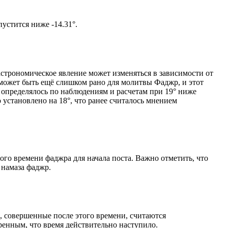
том солнце не опустится ниже -14.31°.
астрономическое явление может изменяться в зависимости от
я может быть ещё слишком рано для молитвы Фаджр, и этот
 определялось по наблюдениям и расчетам при 19° ниже
становлено на 18°, что ранее считалось мнением
ого времени фаджра для начала поста. Важно отметить, что
 намаза фаджр.
, совершенные после этого времени, считаются
ренным, что время действительно наступило.