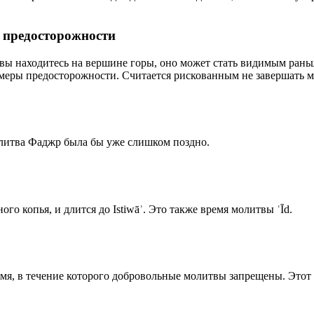
р предосторожности
 вы находитесь на вершине горы, оно может стать видимым рань
меры предосторожности. Считается рискованным не завершать м
олитва Фаджр была бы уже слишком поздно.
го копья, и длится до Istiwāʾ. Это также время молитвы ʿĪd.
емя, в течение которого добровольные молитвы запрещены. Этот 