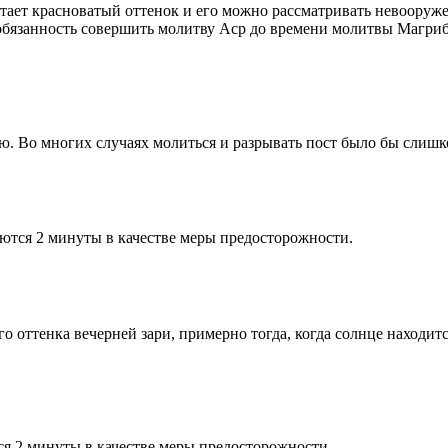
етает красноватый оттенок и его можно рассматривать невооруж
 обязанность совершить молитву Аср до времени молитвы Магриб
рю. Во многих случаях молиться и разрывать пост было бы слишк
ются 2 минуты в качестве меры предосторожности.
 оттенка вечерней зари, примерно тогда, когда солнце находитс
я 2 минуты в качестве меры предосторожности.