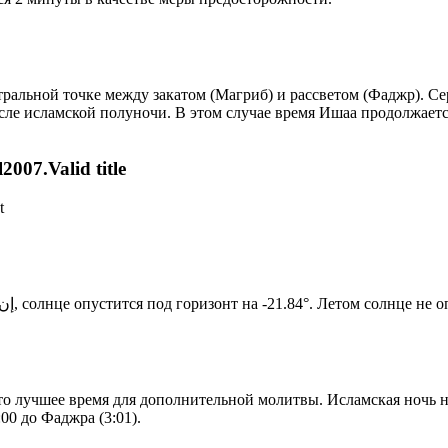
альной точке между закатом (Магриб) и рассветом (Фаджр). Сере
сле исламской полуночи. В этом случае время Ишаа продолжаетс
007.Valid title
t
Новый день по солнечному календарю. Сегодня, إن شاء الله, солнце опустится под горизонт на -21.84°. Ле
то лучшее время для дополнительной молитвы. Исламская ночь на
00 до Фаджра (3:01).