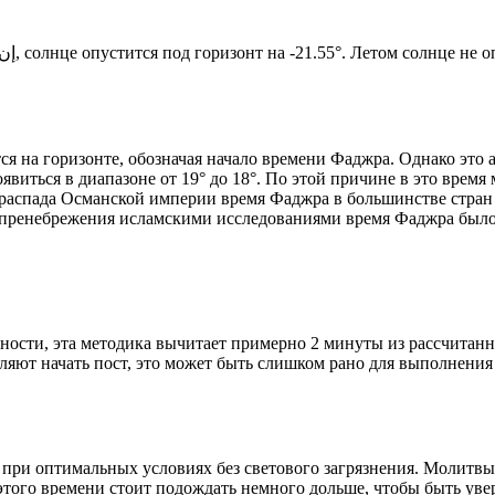
Новый день по солнечному календарю. Сегодня, إن شاء الله, солнце опустится под горизонт на -21.55°. Ле
я на горизонте, обозначая начало времени Фаджра. Однако это 
явиться в диапазоне от 19° до 18°. По этой причине в это врем
До распада Османской империи время Фаджра в большинстве стран
 пренебрежения исламскими исследованиями время Фаджра было у
ности, эта методика вычитает примерно 2 минуты из рассчитанн
ляют начать пост, это может быть слишком рано для выполнения
 при оптимальных условиях без светового загрязнения. Молитвы
этого времени стоит подождать немного дольше, чтобы быть уве