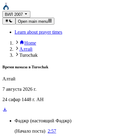
ВИЛ 2007
Open main menu
Learn about prayer times
Home
Алтай
Turochak
Время намаза в
Turochak
Алтай
7 августа 2026 г.
24 сафар 1448 г. AH
Фаджр
(
настоящий Фаджр
)
(
Начало поста
)
2:57