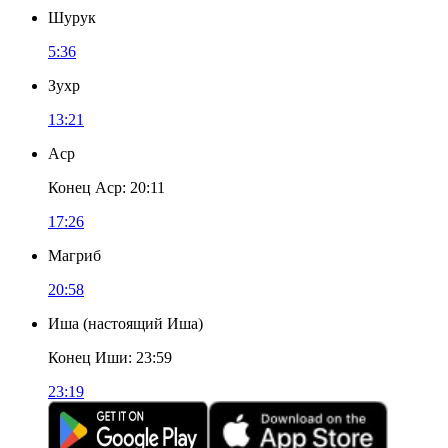
Шурук
5:36
Зухр
13:21
Аср
Конец Аср
:
20:11
17:26
Магриб
20:58
Иша
(
настоящий Иша
)
Конец Иши
:
23:59
23:19