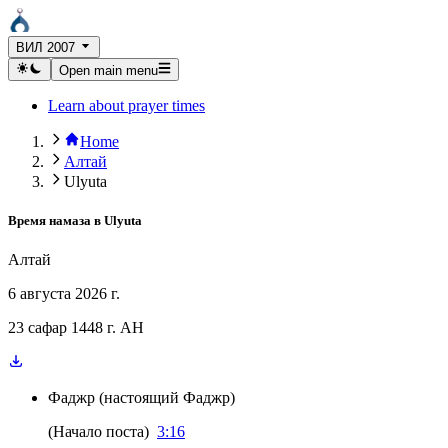
ВИЛ 2007
Open main menu
Learn about prayer times
Home
Алтай
Ulyuta
Время намаза в
Ulyuta
Алтай
6 августа 2026 г.
23 сафар 1448 г. AH
Фаджр
(
настоящий Фаджр
)
(
Начало поста
)
3:16