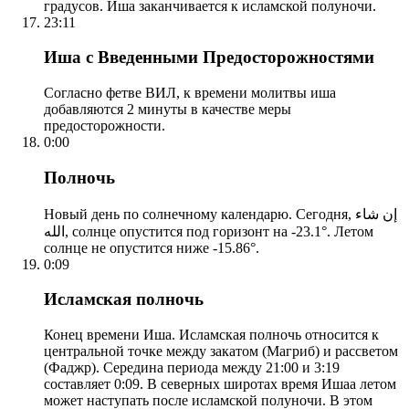
градусов. Иша заканчивается к исламской полуночи.
23:11
Иша с Введенными Предосторожностями
Согласно фетве ВИЛ, к времени молитвы иша
добавляются 2 минуты в качестве меры
предосторожности.
0:00
Полночь
Новый день по солнечному календарю. Сегодня, إن شاء
الله, солнце опустится под горизонт на -23.1°. Летом
солнце не опустится ниже -15.86°.
0:09
Исламская полночь
Конец времени Иша. Исламская полночь относится к
центральной точке между закатом (Магриб) и рассветом
(Фаджр). Середина периода между 21:00 и 3:19
составляет 0:09. В северных широтах время Ишаа летом
может наступать после исламской полуночи. В этом