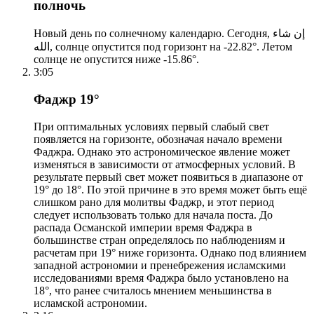
полночь
Новый день по солнечному календарю. Сегодня, إن شاء
الله, солнце опустится под горизонт на -22.82°. Летом
солнце не опустится ниже -15.86°.
3:05
Фаджр 19°
При оптимальных условиях первый слабый свет
появляется на горизонте, обозначая начало времени
Фаджра. Однако это астрономическое явление может
изменяться в зависимости от атмосферных условий. В
результате первый свет может появиться в диапазоне от
19° до 18°. По этой причине в это время может быть ещё
слишком рано для молитвы Фаджр, и этот период
следует использовать только для начала поста. До
распада Османской империи время Фаджра в
большинстве стран определялось по наблюдениям и
расчетам при 19° ниже горизонта. Однако под влиянием
западной астрономии и пренебрежения исламскими
исследованиями время Фаджра было установлено на
18°, что ранее считалось мнением меньшинства в
исламской астрономии.