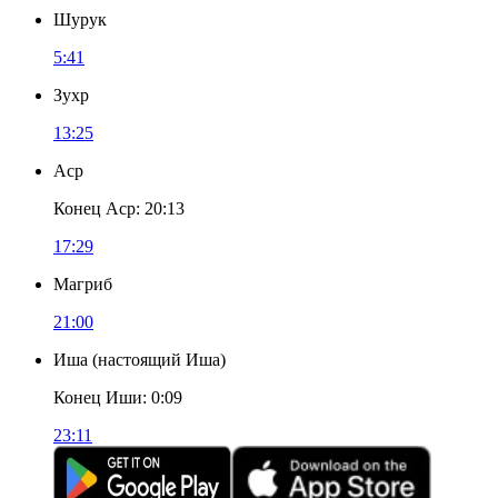
Шурук
5:41
Зухр
13:25
Аср
Конец Аср
:
20:13
17:29
Магриб
21:00
Иша
(
настоящий Иша
)
Конец Иши
:
0:09
23:11